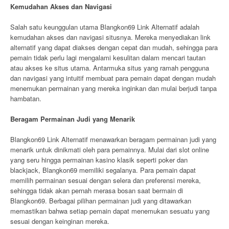
Kemudahan Akses dan Navigasi
Salah satu keunggulan utama Blangkon69 Link Alternatif adalah
kemudahan akses dan navigasi situsnya. Mereka menyediakan link
alternatif yang dapat diakses dengan cepat dan mudah, sehingga para
pemain tidak perlu lagi mengalami kesulitan dalam mencari tautan
atau akses ke situs utama. Antarmuka situs yang ramah pengguna
dan navigasi yang intuitif membuat para pemain dapat dengan mudah
menemukan permainan yang mereka inginkan dan mulai berjudi tanpa
hambatan.
Beragam Permainan Judi yang Menarik
Blangkon69 Link Alternatif menawarkan beragam permainan judi yang
menarik untuk dinikmati oleh para pemainnya. Mulai dari slot online
yang seru hingga permainan kasino klasik seperti poker dan
blackjack, Blangkon69 memiliki segalanya. Para pemain dapat
memilih permainan sesuai dengan selera dan preferensi mereka,
sehingga tidak akan pernah merasa bosan saat bermain di
Blangkon69. Berbagai pilihan permainan judi yang ditawarkan
memastikan bahwa setiap pemain dapat menemukan sesuatu yang
sesuai dengan keinginan mereka.