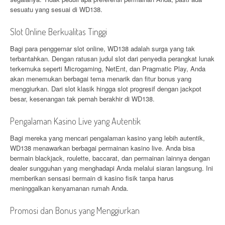
sesuatu yang sesuai di WD138.
Slot Online Berkualitas Tinggi
Bagi para penggemar slot online, WD138 adalah surga yang tak
terbantahkan. Dengan ratusan judul slot dari penyedia perangkat lunak
terkemuka seperti Microgaming, NetEnt, dan Pragmatic Play, Anda
akan menemukan berbagai tema menarik dan fitur bonus yang
menggiurkan. Dari slot klasik hingga slot progresif dengan jackpot
besar, kesenangan tak pernah berakhir di WD138.
Pengalaman Kasino Live yang Autentik
Bagi mereka yang mencari pengalaman kasino yang lebih autentik,
WD138 menawarkan berbagai permainan kasino live. Anda bisa
bermain blackjack, roulette, baccarat, dan permainan lainnya dengan
dealer sungguhan yang menghadapi Anda melalui siaran langsung. Ini
memberikan sensasi bermain di kasino fisik tanpa harus
meninggalkan kenyamanan rumah Anda.
Promosi dan Bonus yang Menggiurkan