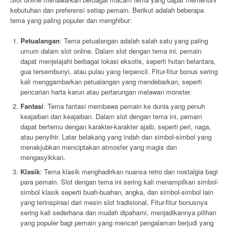
kebutuhan dan preferensi setiap pemain. Berikut adalah beberapa
tema yang paling populer dan menghibur:
Petualangan
: Tema petualangan adalah salah satu yang paling
umum dalam slot online. Dalam slot dengan tema ini, pemain
dapat menjelajahi berbagai lokasi eksotis, seperti hutan belantara,
gua tersembunyi, atau pulau yang terpencil. Fitur-fitur bonus sering
kali menggambarkan petualangan yang mendebarkan, seperti
pencarian harta karun atau pertarungan melawan monster.
Fantasi
: Tema fantasi membawa pemain ke dunia yang penuh
keajaiban dan keajaiban. Dalam slot dengan tema ini, pemain
dapat bertemu dengan karakter-karakter ajaib, seperti peri, naga,
atau penyihir. Latar belakang yang indah dan simbol-simbol yang
menakjubkan menciptakan atmosfer yang magis dan
mengasyikkan.
Klasik
: Tema klasik menghadirkan nuansa retro dan nostalgia bagi
para pemain. Slot dengan tema ini sering kali menampilkan simbol-
simbol klasik seperti buah-buahan, angka, dan simbol-simbol lain
yang terinspirasi dari mesin slot tradisional. Fitur-fitur bonusnya
sering kali sederhana dan mudah dipahami, menjadikannya pilihan
yang populer bagi pemain yang mencari pengalaman berjudi yang