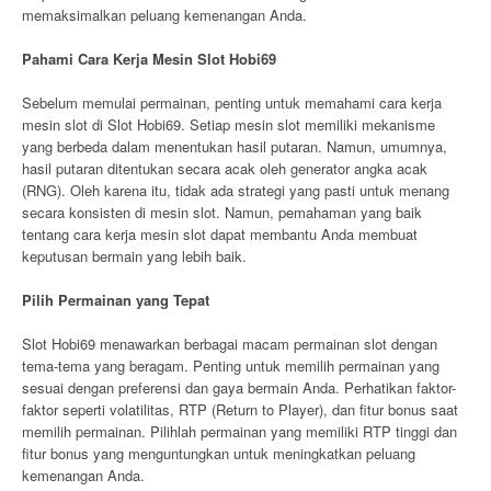
memaksimalkan peluang kemenangan Anda.
Pahami Cara Kerja Mesin Slot Hobi69
Sebelum memulai permainan, penting untuk memahami cara kerja
mesin slot di Slot Hobi69. Setiap mesin slot memiliki mekanisme
yang berbeda dalam menentukan hasil putaran. Namun, umumnya,
hasil putaran ditentukan secara acak oleh generator angka acak
(RNG). Oleh karena itu, tidak ada strategi yang pasti untuk menang
secara konsisten di mesin slot. Namun, pemahaman yang baik
tentang cara kerja mesin slot dapat membantu Anda membuat
keputusan bermain yang lebih baik.
Pilih Permainan yang Tepat
Slot Hobi69 menawarkan berbagai macam permainan slot dengan
tema-tema yang beragam. Penting untuk memilih permainan yang
sesuai dengan preferensi dan gaya bermain Anda. Perhatikan faktor-
faktor seperti volatilitas, RTP (Return to Player), dan fitur bonus saat
memilih permainan. Pilihlah permainan yang memiliki RTP tinggi dan
fitur bonus yang menguntungkan untuk meningkatkan peluang
kemenangan Anda.