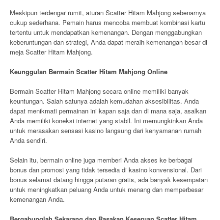
Meskipun terdengar rumit, aturan Scatter Hitam Mahjong sebenarnya
cukup sederhana. Pemain harus mencoba membuat kombinasi kartu
tertentu untuk mendapatkan kemenangan. Dengan menggabungkan
keberuntungan dan strategi, Anda dapat meraih kemenangan besar di
meja Scatter Hitam Mahjong.
Keunggulan Bermain Scatter Hitam Mahjong Online
Bermain Scatter Hitam Mahjong secara online memiliki banyak
keuntungan. Salah satunya adalah kemudahan aksesibilitas. Anda
dapat menikmati permainan ini kapan saja dan di mana saja, asalkan
Anda memiliki koneksi internet yang stabil. Ini memungkinkan Anda
untuk merasakan sensasi kasino langsung dari kenyamanan rumah
Anda sendiri.
Selain itu, bermain online juga memberi Anda akses ke berbagai
bonus dan promosi yang tidak tersedia di kasino konvensional. Dari
bonus selamat datang hingga putaran gratis, ada banyak kesempatan
untuk meningkatkan peluang Anda untuk menang dan memperbesar
kemenangan Anda.
Bergabunglah Sekarang dan Rasakan Keseruan Scatter Hitam