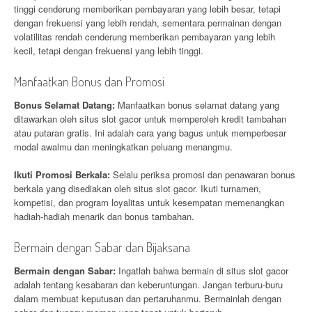
tinggi cenderung memberikan pembayaran yang lebih besar, tetapi
dengan frekuensi yang lebih rendah, sementara permainan dengan
volatilitas rendah cenderung memberikan pembayaran yang lebih
kecil, tetapi dengan frekuensi yang lebih tinggi.
Manfaatkan Bonus dan Promosi
Bonus Selamat Datang:
Manfaatkan bonus selamat datang yang
ditawarkan oleh situs slot gacor untuk memperoleh kredit tambahan
atau putaran gratis. Ini adalah cara yang bagus untuk memperbesar
modal awalmu dan meningkatkan peluang menangmu.
Ikuti Promosi Berkala:
Selalu periksa promosi dan penawaran bonus
berkala yang disediakan oleh situs slot gacor. Ikuti turnamen,
kompetisi, dan program loyalitas untuk kesempatan memenangkan
hadiah-hadiah menarik dan bonus tambahan.
Bermain dengan Sabar dan Bijaksana
Bermain dengan Sabar:
Ingatlah bahwa bermain di situs slot gacor
adalah tentang kesabaran dan keberuntungan. Jangan terburu-buru
dalam membuat keputusan dan pertaruhanmu. Bermainlah dengan