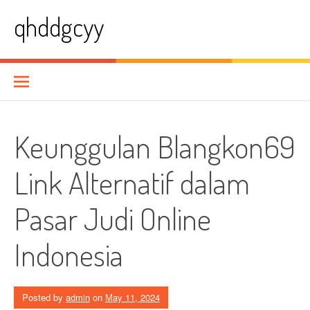
Skip
qhddgcyy
to
content
Keunggulan Blangkon69
Link Alternatif dalam
Pasar Judi Online
Indonesia
Posted by
admin
on
May 11, 2024