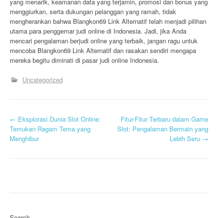
yang menarik, keamanan data yang terjamin, promosi dan bonus yang
menggiurkan, serta dukungan pelanggan yang ramah, tidak
mengherankan bahwa Blangkon69 Link Alternatif telah menjadi pilihan
utama para penggemar judi online di Indonesia. Jadi, jika Anda
mencari pengalaman berjudi online yang terbaik, jangan ragu untuk
mencoba Blangkon69 Link Alternatif dan rasakan sendiri mengapa
mereka begitu diminati di pasar judi online Indonesia.
Uncategorized
P
←
Eksplorasi Dunia Slot Online:
Fitur-Fitur Terbaru dalam Game
Temukan Ragam Tema yang
Slot: Pengalaman Bermain yang
o
Menghibur
Lebih Seru
→
s
t
n
a
Search