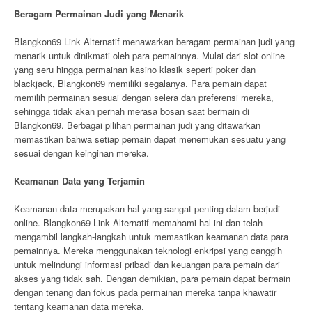
Beragam Permainan Judi yang Menarik
Blangkon69 Link Alternatif menawarkan beragam permainan judi yang
menarik untuk dinikmati oleh para pemainnya. Mulai dari slot online
yang seru hingga permainan kasino klasik seperti poker dan
blackjack, Blangkon69 memiliki segalanya. Para pemain dapat
memilih permainan sesuai dengan selera dan preferensi mereka,
sehingga tidak akan pernah merasa bosan saat bermain di
Blangkon69. Berbagai pilihan permainan judi yang ditawarkan
memastikan bahwa setiap pemain dapat menemukan sesuatu yang
sesuai dengan keinginan mereka.
Keamanan Data yang Terjamin
Keamanan data merupakan hal yang sangat penting dalam berjudi
online. Blangkon69 Link Alternatif memahami hal ini dan telah
mengambil langkah-langkah untuk memastikan keamanan data para
pemainnya. Mereka menggunakan teknologi enkripsi yang canggih
untuk melindungi informasi pribadi dan keuangan para pemain dari
akses yang tidak sah. Dengan demikian, para pemain dapat bermain
dengan tenang dan fokus pada permainan mereka tanpa khawatir
tentang keamanan data mereka.