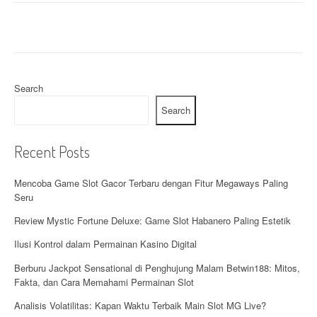
s
t
n
a
Search
v
Search
i
g
Recent Posts
a
Mencoba Game Slot Gacor Terbaru dengan Fitur Megaways Paling
Seru
t
Review Mystic Fortune Deluxe: Game Slot Habanero Paling Estetik
i
Ilusi Kontrol dalam Permainan Kasino Digital
o
Berburu Jackpot Sensational di Penghujung Malam Betwin188: Mitos,
n
Fakta, dan Cara Memahami Permainan Slot
Analisis Volatilitas: Kapan Waktu Terbaik Main Slot MG Live?