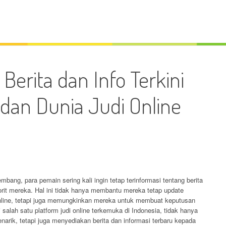
Berita dan Info Terkini
dan Dunia Judi Online
mbang, para pemain sering kali ingin tetap terinformasi tentang berita
avorit mereka. Hal ini tidak hanya membantu mereka tetap update
online, tetapi juga memungkinkan mereka untuk membuat keputusan
 salah satu platform judi online terkemuka di Indonesia, tidak hanya
arik, tetapi juga menyediakan berita dan informasi terbaru kepada