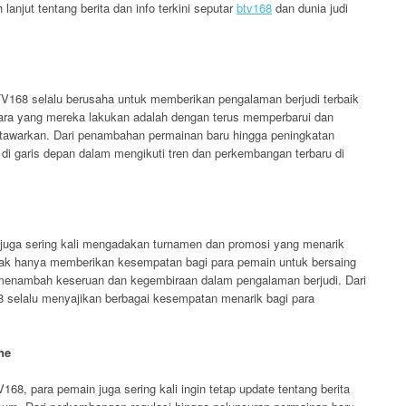
 lanjut tentang berita dan info terkini seputar
btv168
dan dunia judi
BTV168 selalu berusaha untuk memberikan pengalaman berjudi terbaik
ara yang mereka lakukan adalah dengan terus memperbarui dan
 tawarkan. Dari penambahan permainan baru hingga peningkatan
di garis depan dalam mengikuti tren dan perkembangan terbaru di
 juga sering kali mengadakan turnamen dan promosi yang menarik
idak hanya memberikan kesempatan bagi para pemain untuk bersaing
 menambah keseruan dan kegembiraan dalam pengalaman berjudi. Dari
8 selalu menyajikan berbagai kesempatan menarik bagi para
ne
V168, para pemain juga sering kali ingin tetap update tentang berita