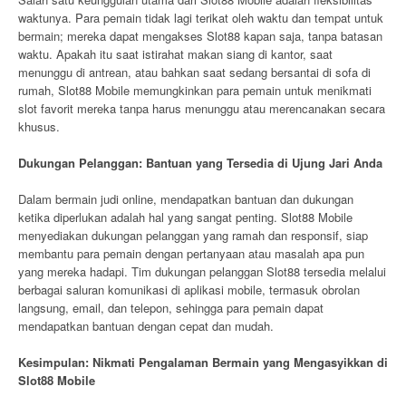
waktunya. Para pemain tidak lagi terikat oleh waktu dan tempat untuk
bermain; mereka dapat mengakses Slot88 kapan saja, tanpa batasan
waktu. Apakah itu saat istirahat makan siang di kantor, saat
menunggu di antrean, atau bahkan saat sedang bersantai di sofa di
rumah, Slot88 Mobile memungkinkan para pemain untuk menikmati
slot favorit mereka tanpa harus menunggu atau merencanakan secara
khusus.
Dukungan Pelanggan: Bantuan yang Tersedia di Ujung Jari Anda
Dalam bermain judi online, mendapatkan bantuan dan dukungan
ketika diperlukan adalah hal yang sangat penting. Slot88 Mobile
menyediakan dukungan pelanggan yang ramah dan responsif, siap
membantu para pemain dengan pertanyaan atau masalah apa pun
yang mereka hadapi. Tim dukungan pelanggan Slot88 tersedia melalui
berbagai saluran komunikasi di aplikasi mobile, termasuk obrolan
langsung, email, dan telepon, sehingga para pemain dapat
mendapatkan bantuan dengan cepat dan mudah.
Kesimpulan: Nikmati Pengalaman Bermain yang Mengasyikkan di
Slot88 Mobile