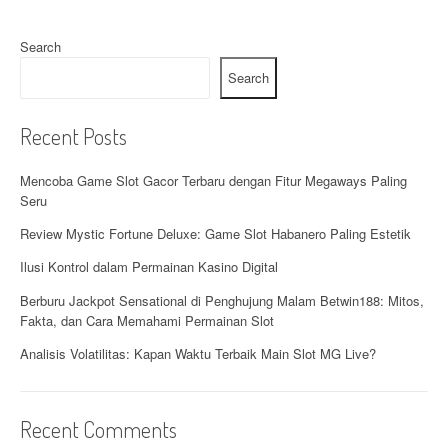
a
Search
v
Search
i
g
Recent Posts
a
Mencoba Game Slot Gacor Terbaru dengan Fitur Megaways Paling
Seru
t
Review Mystic Fortune Deluxe: Game Slot Habanero Paling Estetik
i
Ilusi Kontrol dalam Permainan Kasino Digital
o
Berburu Jackpot Sensational di Penghujung Malam Betwin188: Mitos,
n
Fakta, dan Cara Memahami Permainan Slot
Analisis Volatilitas: Kapan Waktu Terbaik Main Slot MG Live?
Recent Comments