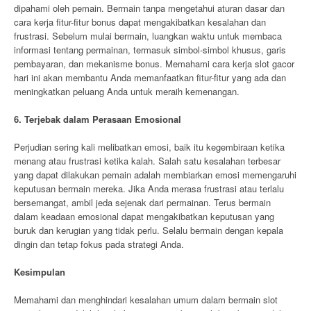
dipahami oleh pemain. Bermain tanpa mengetahui aturan dasar dan
cara kerja fitur-fitur bonus dapat mengakibatkan kesalahan dan
frustrasi. Sebelum mulai bermain, luangkan waktu untuk membaca
informasi tentang permainan, termasuk simbol-simbol khusus, garis
pembayaran, dan mekanisme bonus. Memahami cara kerja slot gacor
hari ini akan membantu Anda memanfaatkan fitur-fitur yang ada dan
meningkatkan peluang Anda untuk meraih kemenangan.
6. Terjebak dalam Perasaan Emosional
Perjudian sering kali melibatkan emosi, baik itu kegembiraan ketika
menang atau frustrasi ketika kalah. Salah satu kesalahan terbesar
yang dapat dilakukan pemain adalah membiarkan emosi memengaruhi
keputusan bermain mereka. Jika Anda merasa frustrasi atau terlalu
bersemangat, ambil jeda sejenak dari permainan. Terus bermain
dalam keadaan emosional dapat mengakibatkan keputusan yang
buruk dan kerugian yang tidak perlu. Selalu bermain dengan kepala
dingin dan tetap fokus pada strategi Anda.
Kesimpulan
Memahami dan menghindari kesalahan umum dalam bermain slot