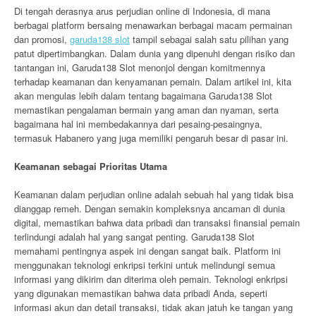
Di tengah derasnya arus perjudian online di Indonesia, di mana
berbagai platform bersaing menawarkan berbagai macam permainan
dan promosi,
garuda138 slot
tampil sebagai salah satu pilihan yang
patut dipertimbangkan. Dalam dunia yang dipenuhi dengan risiko dan
tantangan ini, Garuda138 Slot menonjol dengan komitmennya
terhadap keamanan dan kenyamanan pemain. Dalam artikel ini, kita
akan mengulas lebih dalam tentang bagaimana Garuda138 Slot
memastikan pengalaman bermain yang aman dan nyaman, serta
bagaimana hal ini membedakannya dari pesaing-pesaingnya,
termasuk Habanero yang juga memiliki pengaruh besar di pasar ini.
Keamanan sebagai Prioritas Utama
Keamanan dalam perjudian online adalah sebuah hal yang tidak bisa
dianggap remeh. Dengan semakin kompleksnya ancaman di dunia
digital, memastikan bahwa data pribadi dan transaksi finansial pemain
terlindungi adalah hal yang sangat penting. Garuda138 Slot
memahami pentingnya aspek ini dengan sangat baik. Platform ini
menggunakan teknologi enkripsi terkini untuk melindungi semua
informasi yang dikirim dan diterima oleh pemain. Teknologi enkripsi
yang digunakan memastikan bahwa data pribadi Anda, seperti
informasi akun dan detail transaksi, tidak akan jatuh ke tangan yang