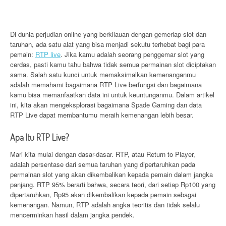
Di dunia perjudian online yang berkilauan dengan gemerlap slot dan
taruhan, ada satu alat yang bisa menjadi sekutu terhebat bagi para
pemain:
RTP live
. Jika kamu adalah seorang penggemar slot yang
cerdas, pasti kamu tahu bahwa tidak semua permainan slot diciptakan
sama. Salah satu kunci untuk memaksimalkan kemenanganmu
adalah memahami bagaimana RTP Live berfungsi dan bagaimana
kamu bisa memanfaatkan data ini untuk keuntunganmu. Dalam artikel
ini, kita akan mengeksplorasi bagaimana Spade Gaming dan data
RTP Live dapat membantumu meraih kemenangan lebih besar.
Apa Itu RTP Live?
Mari kita mulai dengan dasar-dasar. RTP, atau Return to Player,
adalah persentase dari semua taruhan yang dipertaruhkan pada
permainan slot yang akan dikembalikan kepada pemain dalam jangka
panjang. RTP 95% berarti bahwa, secara teori, dari setiap Rp100 yang
dipertaruhkan, Rp95 akan dikembalikan kepada pemain sebagai
kemenangan. Namun, RTP adalah angka teoritis dan tidak selalu
mencerminkan hasil dalam jangka pendek.