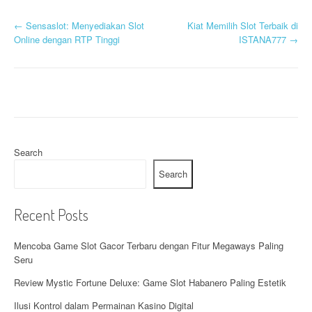
P
←
Sensaslot: Menyediakan Slot
Kiat Memilih Slot Terbaik di
Online dengan RTP Tinggi
ISTANA777
→
o
s
t
n
a
Search
Search
v
i
Recent Posts
g
Mencoba Game Slot Gacor Terbaru dengan Fitur Megaways Paling
a
Seru
t
Review Mystic Fortune Deluxe: Game Slot Habanero Paling Estetik
i
Ilusi Kontrol dalam Permainan Kasino Digital