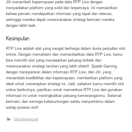
JiIi menambah kepercayaan pada data RTP Live dengan
menyediakan platform yang solid dan terpercaya. Ini memastikan
bahwa pemain mendapatkan informasi yang tepat dan relevan,
sehingga mereka dapat merencanakan strategi bermain mereka
dengan lebih baik.
Kesimpulan
RTP Live adalah alat yang sangat berharga dalam dunia perjudian slot
online. Dengan memahami dan memanfaatkan data RTP Live, kamu
bisa memilih slot yang menawarkan peluang terbaik dan
merencanakan strategi taruhan yang lebih efektif. Spade Gaming,
dengan transparansi dalam informasi RTP Live, dan JiIi, yang
menambah kredibilitas dan kepercayaan, memberikan platform yang
ideal untuk menerapkan strategi ini. Jadi, sebelum kamu memilih slot
online berikutnya, pastikan untuk memeriksa RTP Live dan gunakan
informasi ini untuk meningkatkan peluang kemenanganmu. Selamat
bermain, dan semoga keberuntungan selalu menyertaimu dalam
setiap putaran slot!
Uncategorized