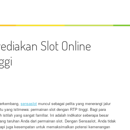
ediakan Slot Online
ggi
 berkembang,
sensaslot
muncul sebagai pelita yang menerangi jalur
u yang istimewa: permainan slot dengan RTP tinggi. Bagi para
istilah yang sangat familiar. Ini adalah indikator seberapa besar
g taruhan Anda dari permainan slot. Dengan Sensaslot, Anda tidak
tapi juga kesempatan untuk memaksimalkan potensi kemenangan