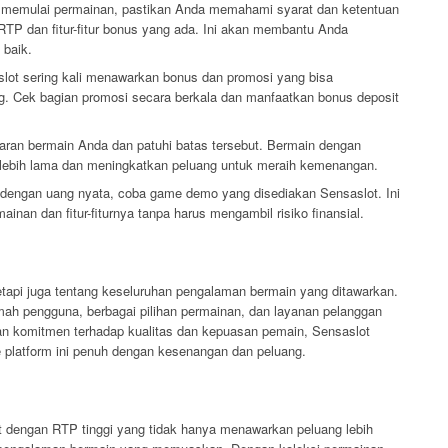
 memulai permainan, pastikan Anda memahami syarat dan ketentuan
 RTP dan fitur-fitur bonus yang ada. Ini akan membantu Anda
 baik.
slot sering kali menawarkan bonus dan promosi yang bisa
. Cek bagian promosi secara berkala dan manfaatkan bonus deposit
garan bermain Anda dan patuhi batas tersebut. Bermain dengan
lebih lama dan meningkatkan peluang untuk meraih kemenangan.
 dengan uang nyata, coba game demo yang disediakan Sensaslot. Ini
an dan fitur-fiturnya tanpa harus mengambil risiko finansial.
etapi juga tentang keseluruhan pengalaman bermain yang ditawarkan.
ah pengguna, berbagai pilihan permainan, dan layanan pelanggan
n komitmen terhadap kualitas dan kepuasan pemain, Sensaslot
platform ini penuh dengan kesenangan dan peluang.
t dengan RTP tinggi yang tidak hanya menawarkan peluang lebih