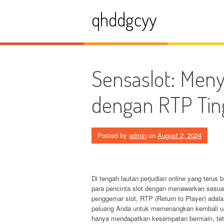
Skip
qhddgcyy
to
content
Sensaslot: Meny
dengan RTP Tin
Posted by
admin
on
August 2, 2024
Di tengah lautan perjudian online yang terus
para pencinta slot dengan menawarkan sesuat
penggemar slot, RTP (Return to Player) adalah 
peluang Anda untuk memenangkan kembali uan
hanya mendapatkan kesempatan bermain, te