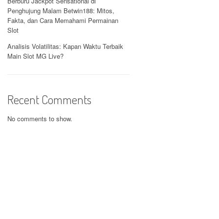
Berburu Jackpot Sensational di
Penghujung Malam Betwin188: Mitos,
Fakta, dan Cara Memahami Permainan
Slot
Analisis Volatilitas: Kapan Waktu Terbaik
Main Slot MG Live?
Recent Comments
No comments to show.