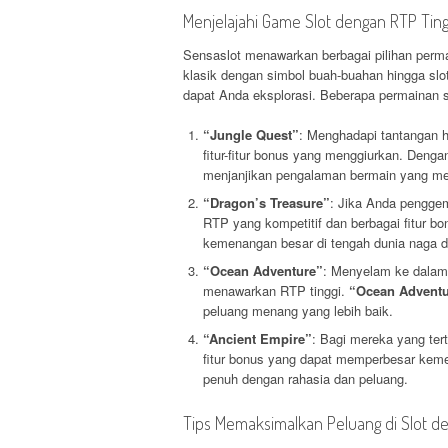
Menjelajahi Game Slot dengan RTP Tingg
Sensaslot menawarkan berbagai pilihan perma
klasik dengan simbol buah-buahan hingga slo
dapat Anda eksplorasi. Beberapa permainan sl
“Jungle Quest”
: Menghadapi tantangan h
fitur-fitur bonus yang menggiurkan. Deng
menjanjikan pengalaman bermain yang m
“Dragon’s Treasure”
: Jika Anda penggem
RTP yang kompetitif dan berbagai fitur b
kemenangan besar di tengah dunia naga d
“Ocean Adventure”
: Menyelam ke dalam 
menawarkan RTP tinggi.
“Ocean Adventu
peluang menang yang lebih baik.
“Ancient Empire”
: Bagi mereka yang ter
fitur bonus yang dapat memperbesar ke
penuh dengan rahasia dan peluang.
Tips Memaksimalkan Peluang di Slot de