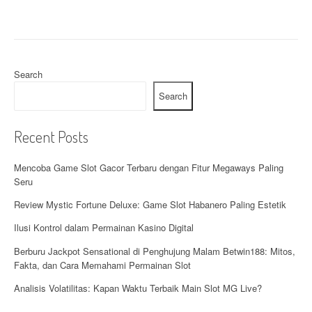
t
n
a
Search
v
Search
i
g
Recent Posts
a
Mencoba Game Slot Gacor Terbaru dengan Fitur Megaways Paling
Seru
t
Review Mystic Fortune Deluxe: Game Slot Habanero Paling Estetik
i
Ilusi Kontrol dalam Permainan Kasino Digital
o
Berburu Jackpot Sensational di Penghujung Malam Betwin188: Mitos,
n
Fakta, dan Cara Memahami Permainan Slot
Analisis Volatilitas: Kapan Waktu Terbaik Main Slot MG Live?