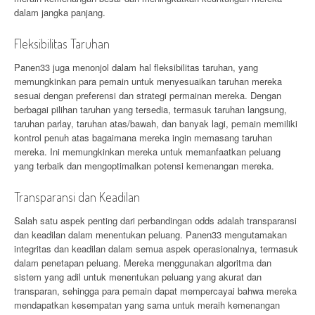
dalam jangka panjang.
Fleksibilitas Taruhan
Panen33 juga menonjol dalam hal fleksibilitas taruhan, yang
memungkinkan para pemain untuk menyesuaikan taruhan mereka
sesuai dengan preferensi dan strategi permainan mereka. Dengan
berbagai pilihan taruhan yang tersedia, termasuk taruhan langsung,
taruhan parlay, taruhan atas/bawah, dan banyak lagi, pemain memiliki
kontrol penuh atas bagaimana mereka ingin memasang taruhan
mereka. Ini memungkinkan mereka untuk memanfaatkan peluang
yang terbaik dan mengoptimalkan potensi kemenangan mereka.
Transparansi dan Keadilan
Salah satu aspek penting dari perbandingan odds adalah transparansi
dan keadilan dalam menentukan peluang. Panen33 mengutamakan
integritas dan keadilan dalam semua aspek operasionalnya, termasuk
dalam penetapan peluang. Mereka menggunakan algoritma dan
sistem yang adil untuk menentukan peluang yang akurat dan
transparan, sehingga para pemain dapat mempercayai bahwa mereka
mendapatkan kesempatan yang sama untuk meraih kemenangan