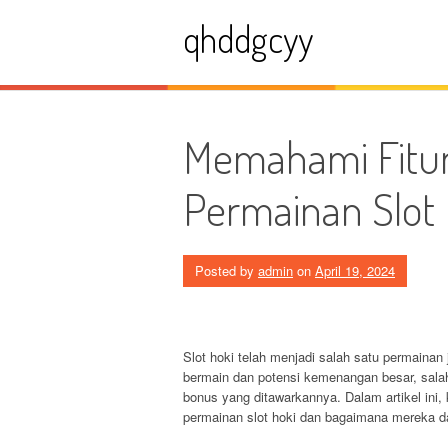
Skip
qhddgcyy
to
content
Memahami Fitur
Permainan Slot 
Posted by
admin
on
April 19, 2024
Slot hoki telah menjadi salah satu permainan 
bermain dan potensi kemenangan besar, sal
bonus yang ditawarkannya. Dalam artikel ini, 
permainan slot hoki dan bagaimana mereka 