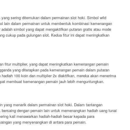
in yang sering ditemukan dalam permainan slot hoki. Simbol wild
bol lain dalam permainan untuk membentuk kombinasi kemenangan
er adalah simbol yang dapat mengaktifkan putaran gratis atau mode
ng cukup pada gulungan slot. Kedua fitur ini dapat meningkatkan
n fitur multiplier, yang dapat meningkatkan kemenangan pemain
 pengganda yang diterapkan pada kemenangan pemain dalam putaran
 hadiah 100 koin dan multiplier 2x diaktifkan, mereka akan menerima
ni dapat membuat kemenangan pemain jauh lebih menguntungkan.
ain yang menarik dalam permainan slot hoki. Dalam tantangan
 bersaing dengan pemain lain untuk memenangkan hadiah uang tunai
sering kali menawarkan hadiah-hadiah besar kepada para
aingan yang menyenangkan di antara para pemain.