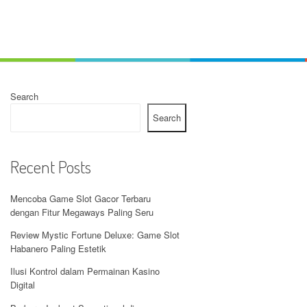
Search
Search
Recent Posts
Mencoba Game Slot Gacor Terbaru
dengan Fitur Megaways Paling Seru
Review Mystic Fortune Deluxe: Game Slot
Habanero Paling Estetik
Ilusi Kontrol dalam Permainan Kasino
Digital