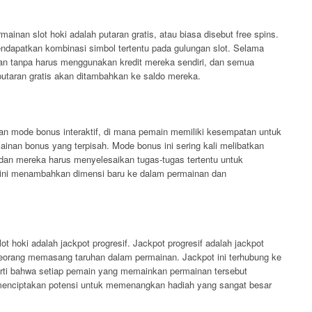
ainan slot hoki adalah putaran gratis, atau biasa disebut free spins.
mendapatkan kombinasi simbol tertentu pada gulungan slot. Selama
gan tanpa harus menggunakan kredit mereka sendiri, dan semua
taran gratis akan ditambahkan ke saldo mereka.
an mode bonus interaktif, di mana pemain memiliki kesempatan untuk
nan bonus yang terpisah. Mode bonus ini sering kali melibatkan
 dan mereka harus menyelesaikan tugas-tugas tertentu untuk
 ini menambahkan dimensi baru ke dalam permainan dan
ot hoki adalah jackpot progresif. Jackpot progresif adalah jackpot
eseorang memasang taruhan dalam permainan. Jackpot ini terhubung ke
rarti bahwa setiap pemain yang memainkan permainan tersebut
i menciptakan potensi untuk memenangkan hadiah yang sangat besar