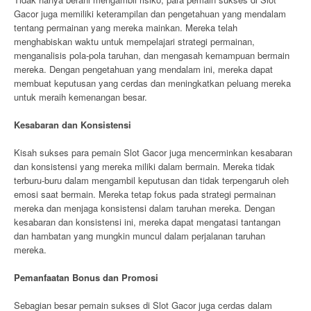
Gacor juga memiliki keterampilan dan pengetahuan yang mendalam
tentang permainan yang mereka mainkan. Mereka telah
menghabiskan waktu untuk mempelajari strategi permainan,
menganalisis pola-pola taruhan, dan mengasah kemampuan bermain
mereka. Dengan pengetahuan yang mendalam ini, mereka dapat
membuat keputusan yang cerdas dan meningkatkan peluang mereka
untuk meraih kemenangan besar.
Kesabaran dan Konsistensi
Kisah sukses para pemain Slot Gacor juga mencerminkan kesabaran
dan konsistensi yang mereka miliki dalam bermain. Mereka tidak
terburu-buru dalam mengambil keputusan dan tidak terpengaruh oleh
emosi saat bermain. Mereka tetap fokus pada strategi permainan
mereka dan menjaga konsistensi dalam taruhan mereka. Dengan
kesabaran dan konsistensi ini, mereka dapat mengatasi tantangan
dan hambatan yang mungkin muncul dalam perjalanan taruhan
mereka.
Pemanfaatan Bonus dan Promosi
Sebagian besar pemain sukses di Slot Gacor juga cerdas dalam