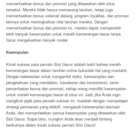
memanfaatkan bonus dan promosi yang ditawarkan oleh situs
tersebut. Mereka tidak hanya memasang taruhan, tetapi juga
memanfaatkan bonus selamat datang, program loyalitas, dan promosi
lainnya untuk meningkatkan nilai taruhan mereka. Dengan
memanfaatkan bonus dan promosi ini, mereka dapat memperoleh
lebih banyak kesempatan untuk meraih kemenangan besar tanpa
harus mengeluarkan banyak modal.
Kesimpulan
Kisah sukses para pemain Slot Gacor adalah bukti bahwa meraih
kemenangan besar dalam taruhan online bukanlah hal yang mustahil.
Dengan keberanian untuk mengambil risiko, keterampilan dan
pengetahuan yang mendalam, kesabaran dan konsistensi, serta
pemanfaatan bonus dan promosi, setiap orang memiliki kesempatan
untuk meraih kemenangan besar di situs ini. Jadi, jika Anda ingin
mengikuti jejak para pemain sukses ini, mulailah dengan mempelajari
strategi permainan yang efektif, mengasah keterampilan bermain
Anda, dan memanfaatkan semua kesempatan yang ditawarkan oleh
Slot Gacor. Siapa tahu, mungkin Anda akan menjadi bintang
berikutnya dalam kisah sukses pemain Slot Gacor!