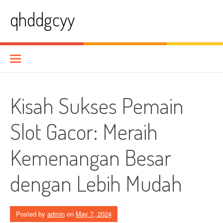
Skip
qhddgcyy
to
content
Kisah Sukses Pemain
Slot Gacor: Meraih
Kemenangan Besar
dengan Lebih Mudah
Posted by
admin
on
May 7, 2024