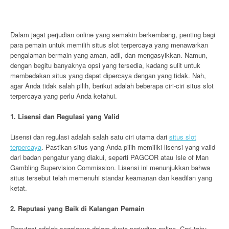
Dalam jagat perjudian online yang semakin berkembang, penting bagi
para pemain untuk memilih situs slot terpercaya yang menawarkan
pengalaman bermain yang aman, adil, dan mengasyikkan. Namun,
dengan begitu banyaknya opsi yang tersedia, kadang sulit untuk
membedakan situs yang dapat dipercaya dengan yang tidak. Nah,
agar Anda tidak salah pilih, berikut adalah beberapa ciri-ciri situs slot
terpercaya yang perlu Anda ketahui.
1. Lisensi dan Regulasi yang Valid
Lisensi dan regulasi adalah salah satu ciri utama dari
situs slot
terpercaya
. Pastikan situs yang Anda pilih memiliki lisensi yang valid
dari badan pengatur yang diakui, seperti PAGCOR atau Isle of Man
Gambling Supervision Commission. Lisensi ini menunjukkan bahwa
situs tersebut telah memenuhi standar keamanan dan keadilan yang
ketat.
2. Reputasi yang Baik di Kalangan Pemain
Reputasi adalah segalanya dalam dunia perjudian online. Cari tahu