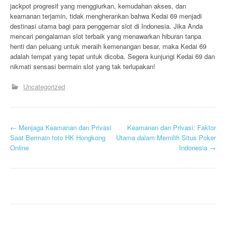
jackpot progresif yang menggiurkan, kemudahan akses, dan
keamanan terjamin, tidak mengherankan bahwa Kedai 69 menjadi
destinasi utama bagi para penggemar slot di Indonesia. Jika Anda
mencari pengalaman slot terbaik yang menawarkan hiburan tanpa
henti dan peluang untuk meraih kemenangan besar, maka Kedai 69
adalah tempat yang tepat untuk dicoba. Segera kunjungi Kedai 69 dan
nikmati sensasi bermain slot yang tak terlupakan!
Uncategorized
P
←
Menjaga Keamanan dan Privasi
Keamanan dan Privasi: Faktor
Saat Bermain toto HK Hongkong
Utama dalam Memilih Situs Poker
o
Online
Indonesia
→
s
t
n
a