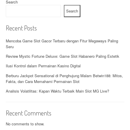
Search
v
Search
i
g
Recent Posts
a
Mencoba Game Slot Gacor Terbaru dengan Fitur Megaways Paling
Seru
t
Review Mystic Fortune Deluxe: Game Slot Habanero Paling Estetik
i
Ilusi Kontrol dalam Permainan Kasino Digital
o
Berburu Jackpot Sensational di Penghujung Malam Betwin188: Mitos,
n
Fakta, dan Cara Memahami Permainan Slot
Analisis Volatilitas: Kapan Waktu Terbaik Main Slot MG Live?
Recent Comments
No comments to show.