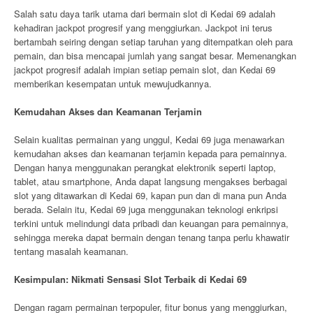
Salah satu daya tarik utama dari bermain slot di Kedai 69 adalah
kehadiran jackpot progresif yang menggiurkan. Jackpot ini terus
bertambah seiring dengan setiap taruhan yang ditempatkan oleh para
pemain, dan bisa mencapai jumlah yang sangat besar. Memenangkan
jackpot progresif adalah impian setiap pemain slot, dan Kedai 69
memberikan kesempatan untuk mewujudkannya.
Kemudahan Akses dan Keamanan Terjamin
Selain kualitas permainan yang unggul, Kedai 69 juga menawarkan
kemudahan akses dan keamanan terjamin kepada para pemainnya.
Dengan hanya menggunakan perangkat elektronik seperti laptop,
tablet, atau smartphone, Anda dapat langsung mengakses berbagai
slot yang ditawarkan di Kedai 69, kapan pun dan di mana pun Anda
berada. Selain itu, Kedai 69 juga menggunakan teknologi enkripsi
terkini untuk melindungi data pribadi dan keuangan para pemainnya,
sehingga mereka dapat bermain dengan tenang tanpa perlu khawatir
tentang masalah keamanan.
Kesimpulan: Nikmati Sensasi Slot Terbaik di Kedai 69
Dengan ragam permainan terpopuler, fitur bonus yang menggiurkan,