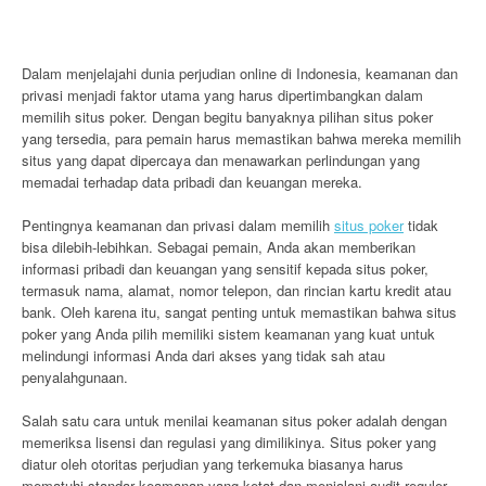
Dalam menjelajahi dunia perjudian online di Indonesia, keamanan dan
privasi menjadi faktor utama yang harus dipertimbangkan dalam
memilih situs poker. Dengan begitu banyaknya pilihan situs poker
yang tersedia, para pemain harus memastikan bahwa mereka memilih
situs yang dapat dipercaya dan menawarkan perlindungan yang
memadai terhadap data pribadi dan keuangan mereka.
Pentingnya keamanan dan privasi dalam memilih
situs poker
tidak
bisa dilebih-lebihkan. Sebagai pemain, Anda akan memberikan
informasi pribadi dan keuangan yang sensitif kepada situs poker,
termasuk nama, alamat, nomor telepon, dan rincian kartu kredit atau
bank. Oleh karena itu, sangat penting untuk memastikan bahwa situs
poker yang Anda pilih memiliki sistem keamanan yang kuat untuk
melindungi informasi Anda dari akses yang tidak sah atau
penyalahgunaan.
Salah satu cara untuk menilai keamanan situs poker adalah dengan
memeriksa lisensi dan regulasi yang dimilikinya. Situs poker yang
diatur oleh otoritas perjudian yang terkemuka biasanya harus
mematuhi standar keamanan yang ketat dan menjalani audit reguler