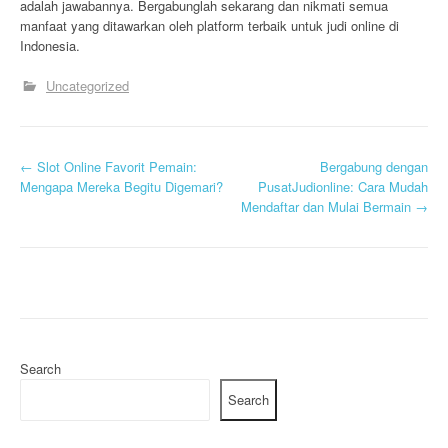
adalah jawabannya. Bergabunglah sekarang dan nikmati semua
manfaat yang ditawarkan oleh platform terbaik untuk judi online di
Indonesia.
Uncategorized
P
←
Slot Online Favorit Pemain:
Bergabung dengan
Mengapa Mereka Begitu Digemari?
PusatJudionline: Cara Mudah
o
Mendaftar dan Mulai Bermain
→
s
t
n
a
Search
v
Search
i