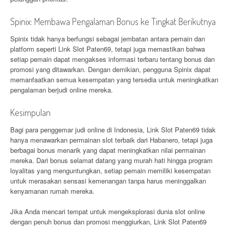
Spinix: Membawa Pengalaman Bonus ke Tingkat Berikutnya
Spinix tidak hanya berfungsi sebagai jembatan antara pemain dan
platform seperti Link Slot Paten69, tetapi juga memastikan bahwa
setiap pemain dapat mengakses informasi terbaru tentang bonus dan
promosi yang ditawarkan. Dengan demikian, pengguna Spinix dapat
memanfaatkan semua kesempatan yang tersedia untuk meningkatkan
pengalaman berjudi online mereka.
Kesimpulan
Bagi para penggemar judi online di Indonesia, Link Slot Paten69 tidak
hanya menawarkan permainan slot terbaik dari Habanero, tetapi juga
berbagai bonus menarik yang dapat meningkatkan nilai permainan
mereka. Dari bonus selamat datang yang murah hati hingga program
loyalitas yang menguntungkan, setiap pemain memiliki kesempatan
untuk merasakan sensasi kemenangan tanpa harus meninggalkan
kenyamanan rumah mereka.
Jika Anda mencari tempat untuk mengeksplorasi dunia slot online
dengan penuh bonus dan promosi menggiurkan, Link Slot Paten69