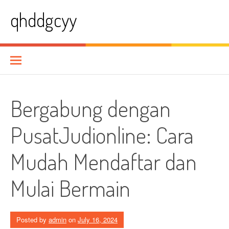
Skip
qhddgcyy
to
content
Bergabung dengan
PusatJudionline: Cara
Mudah Mendaftar dan
Mulai Bermain
Posted by
admin
on
July 16, 2024