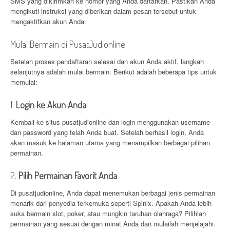
SMS yang dikirimkan ke nomor yang Anda daftarkan. Pastikan Anda
mengikuti instruksi yang diberikan dalam pesan tersebut untuk
mengaktifkan akun Anda.
Mulai Bermain di PusatJudionline
Setelah proses pendaftaran selesai dan akun Anda aktif, langkah
selanjutnya adalah mulai bermain. Berikut adalah beberapa tips untuk
memulai:
1.
Login ke Akun Anda
Kembali ke situs pusatjudionline dan login menggunakan username
dan password yang telah Anda buat. Setelah berhasil login, Anda
akan masuk ke halaman utama yang menampilkan berbagai pilihan
permainan.
2.
Pilih Permainan Favorit Anda
Di pusatjudionline, Anda dapat menemukan berbagai jenis permainan
menarik dari penyedia terkemuka seperti Spinix. Apakah Anda lebih
suka bermain slot, poker, atau mungkin taruhan olahraga? Pilihlah
permainan yang sesuai dengan minat Anda dan mulailah menjelajahi.