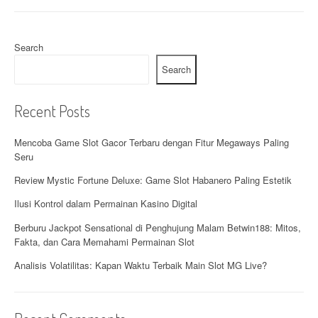
t
n
a
Search
Search
v
i
Recent Posts
g
Mencoba Game Slot Gacor Terbaru dengan Fitur Megaways Paling
a
Seru
t
Review Mystic Fortune Deluxe: Game Slot Habanero Paling Estetik
i
Ilusi Kontrol dalam Permainan Kasino Digital
o
Berburu Jackpot Sensational di Penghujung Malam Betwin188: Mitos,
Fakta, dan Cara Memahami Permainan Slot
n
Analisis Volatilitas: Kapan Waktu Terbaik Main Slot MG Live?