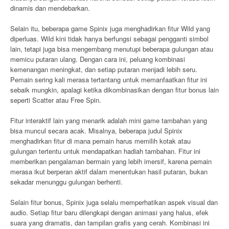
dinamis dan mendebarkan.
Selain itu, beberapa game Spinix juga menghadirkan fitur Wild yang
diperluas. Wild kini tidak hanya berfungsi sebagai pengganti simbol
lain, tetapi juga bisa mengembang menutupi beberapa gulungan atau
memicu putaran ulang. Dengan cara ini, peluang kombinasi
kemenangan meningkat, dan setiap putaran menjadi lebih seru.
Pemain sering kali merasa tertantang untuk memanfaatkan fitur ini
sebaik mungkin, apalagi ketika dikombinasikan dengan fitur bonus lain
seperti Scatter atau Free Spin.
Fitur interaktif lain yang menarik adalah mini game tambahan yang
bisa muncul secara acak. Misalnya, beberapa judul Spinix
menghadirkan fitur di mana pemain harus memilih kotak atau
gulungan tertentu untuk mendapatkan hadiah tambahan. Fitur ini
memberikan pengalaman bermain yang lebih imersif, karena pemain
merasa ikut berperan aktif dalam menentukan hasil putaran, bukan
sekadar menunggu gulungan berhenti.
Selain fitur bonus, Spinix juga selalu memperhatikan aspek visual dan
audio. Setiap fitur baru dilengkapi dengan animasi yang halus, efek
suara yang dramatis, dan tampilan grafis yang cerah. Kombinasi ini