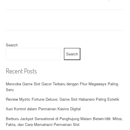
s
t
n
a
Search
v
Search
i
g
Recent Posts
a
Mencoba Game Slot Gacor Terbaru dengan Fitur Megaways Paling
Seru
t
Review Mystic Fortune Deluxe: Game Slot Habanero Paling Estetik
i
Ilusi Kontrol dalam Permainan Kasino Digital
o
Berburu Jackpot Sensational di Penghujung Malam Betwin188: Mitos,
n
Fakta, dan Cara Memahami Permainan Slot