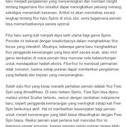
baru menjadi pengalaman yang menyenangkan dan memberi insight
tentang bagaimana fitur tersebut dapat meningkatkan peluang menang
sekaligus menambah keseruan. Artikel ini akan membahas secara
lengkap tentang fitur baru Spinix di situs slot, serta bagaimana pemain
bisa memanfaatkannya secara optimal.
Fitur baru sering kali menjadi daya tarik utama bagi game Spinix.
Provider ini terkenal dengan kreativitasnya dalam menghadirkan fitur
bonus yang interaktif. Misalnya, beberapa game baru menghadirkan
fitur pengganda kemenangan yang bisa aktif secara acak, atau mini
game tambahan di mana pemain bisa memutar roda keberuntungan
untuk mendapatkan hadiah ekstra. Fitur-fitur ini membuat permainan
tidak monoton, karena setiap putaran dapat memberikan pengalaman
yang berbeda dan kejutan yang menyenangkan.
Salah satu fitur yang kerap menarik perhatian pemain adalah fitur Free
Spin yang dimodifikasi. Di versi terbaru Spinix, Free Spin bisa dipicu
melalui simbol Scatter tertentu, namun dengan tambahan mekanisme
baru, seperti pengganda kemenangan yang meningkat setiap kali Free
Spin berikutnya aktif. Hal ini memberikan kesempatan bagi pemain
untuk meraih kemenangan yang lebih besar dibandingkan dengan Free
Spin biasa. Reaksi pemain saat pertama kali mencoba fitur ini
biasanya sangat antusias, karena sensasi setiap putaran terasa lebih