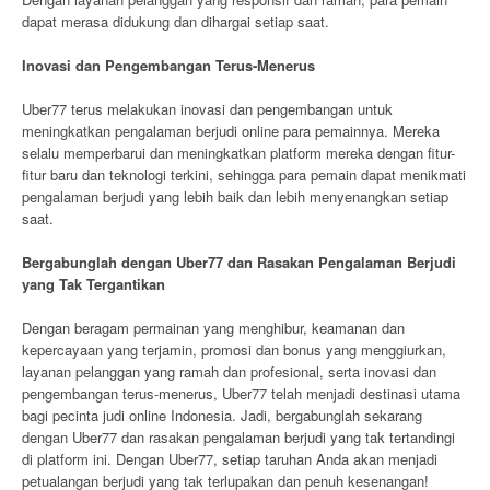
dapat merasa didukung dan dihargai setiap saat.
Inovasi dan Pengembangan Terus-Menerus
Uber77 terus melakukan inovasi dan pengembangan untuk
meningkatkan pengalaman berjudi online para pemainnya. Mereka
selalu memperbarui dan meningkatkan platform mereka dengan fitur-
fitur baru dan teknologi terkini, sehingga para pemain dapat menikmati
pengalaman berjudi yang lebih baik dan lebih menyenangkan setiap
saat.
Bergabunglah dengan Uber77 dan Rasakan Pengalaman Berjudi
yang Tak Tergantikan
Dengan beragam permainan yang menghibur, keamanan dan
kepercayaan yang terjamin, promosi dan bonus yang menggiurkan,
layanan pelanggan yang ramah dan profesional, serta inovasi dan
pengembangan terus-menerus, Uber77 telah menjadi destinasi utama
bagi pecinta judi online Indonesia. Jadi, bergabunglah sekarang
dengan Uber77 dan rasakan pengalaman berjudi yang tak tertandingi
di platform ini. Dengan Uber77, setiap taruhan Anda akan menjadi
petualangan berjudi yang tak terlupakan dan penuh kesenangan!