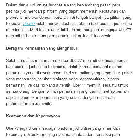
Dalam dunia judi online Indonesia yang berkembang pesat, para
pecinta judi mencari platform yang dapat memenuhi kebutuhan dan
preferensi mereka dengan baik. Dan di tengah banyaknya pilihan yang
tersedia,
Uber77
telah menjadi destinasi utama bagi pecinta judi online
di Indonesia. Mari kita telusuri lebih dalam mengenai mengapa Uber77
menjadi pilihan teratas para pemain judi online di Indonesia.
Beragam Permainan yang Menghibur
Salah satu alasan utama mengapa Uber77 menjadi destinasi utama
bagi pecinta judi online Indonesia adalah karena berbagai macam
permainan yang ditawarkannya. Dari slot online yang menghibur, poker
yang menantang, taruhan olahraga yang mengasyikkan, hingga
permainan live casino yang autentik, Uber77 memiliki sesuatu untuk
semua orang. Dengan pilihan permainan yang luas ini, setiap pemain
dapat menemukan permainan yang sesuai dengan minat dan
preferensi mereka sendiri.
Keamanan dan Kepercayaan
Uber77 juga dikenal sebagai platform judi online yang aman dan
terpercaya. Mereka menjaga keamanan data dan transaksi para