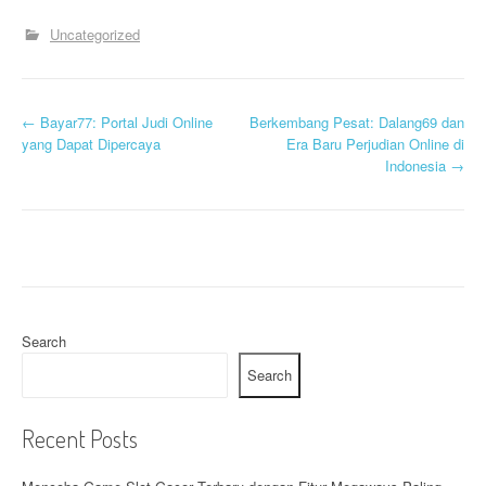
Uncategorized
P
←
Bayar77: Portal Judi Online
Berkembang Pesat: Dalang69 dan
yang Dapat Dipercaya
Era Baru Perjudian Online di
o
Indonesia
→
s
t
n
a
Search
v
Search
i
g
Recent Posts
a