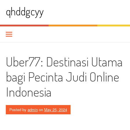
Skip
qhddgcyy
to
content
Uber77: Destinasi Utama
bagi Pecinta Judi Online
Indonesia
Posted by
admin
on
May 25, 2024