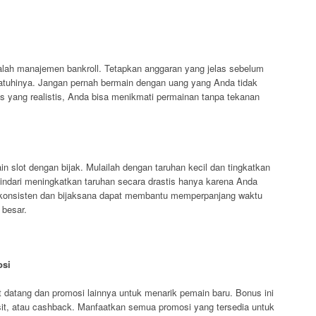
dalah manajemen bankroll. Tetapkan anggaran yang jelas sebelum
tuhinya. Jangan pernah bermain dengan uang yang Anda tidak
yang realistis, Anda bisa menikmati permainan tanpa tekanan
 slot dengan bijak. Mulailah dengan taruhan kecil dan tingkatkan
indari meningkatkan taruhan secara drastis hanya karena Anda
konsisten dan bijaksana dapat membantu memperpanjang waktu
 besar.
osi
datang dan promosi lainnya untuk menarik pemain baru. Bonus ini
osit, atau cashback. Manfaatkan semua promosi yang tersedia untuk