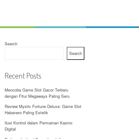
Search
Search
Recent Posts
Mencoba Game Slot Gacor Terbaru
dengan Fitur Megaways Paling Seru
Review Mystic Fortune Deluxe: Game Slot
Habanero Paling Estetik
Ilusi Kontrol dalam Permainan Kasino
Digital