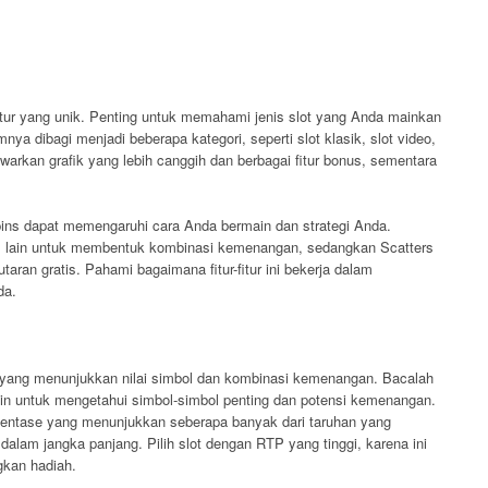
 fitur yang unik. Penting untuk memahami jenis slot yang Anda mainkan
 dibagi menjadi beberapa kategori, seperti slot klasik, slot video,
nawarkan grafik yang lebih canggih dan berbagai fitur bonus, sementara
 Spins dapat memengaruhi cara Anda bermain dan strategi Anda.
bol lain untuk membentuk kombinasi kemenangan, sedangkan Scatters
aran gratis. Pahami bagaimana fitur-fitur ini bekerja dalam
da.
n yang menunjukkan nilai simbol dan kombinasi kemenangan. Bacalah
n untuk mengetahui simbol-simbol penting dan potensi kemenangan.
ersentase yang menunjukkan seberapa banyak dari taruhan yang
alam jangka panjang. Pilih slot dengan RTP yang tinggi, karena ini
kan hadiah.