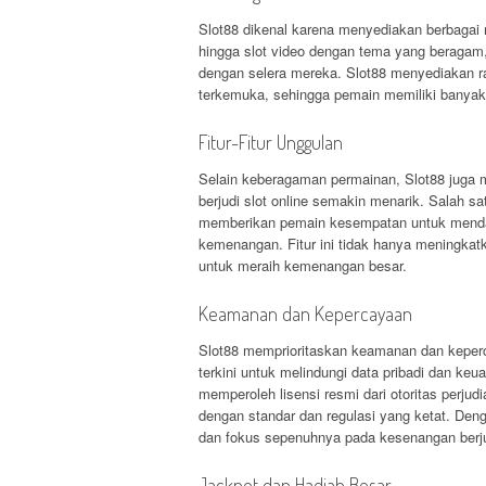
Slot88 dikenal karena menyediakan berbagai 
hingga slot video dengan tema yang beragam
dengan selera mereka. Slot88 menyediakan ra
terkemuka, sehingga pemain memiliki banyak o
Fitur-Fitur Unggulan
Selain keberagaman permainan, Slot88 juga
berjudi slot online semakin menarik. Salah satu
memberikan pemain kesempatan untuk mendap
kemenangan. Fitur ini tidak hanya meningkat
untuk meraih kemenangan besar.
Keamanan dan Kepercayaan
Slot88 memprioritaskan keamanan dan keper
terkini untuk melindungi data pribadi dan keu
memperoleh lisensi resmi dari otoritas perj
dengan standar dan regulasi yang ketat. Den
dan fokus sepenuhnya pada kesenangan berju
Jackpot dan Hadiah Besar