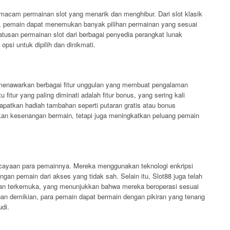
macam permainan slot yang menarik dan menghibur. Dari slot klasik
, pemain dapat menemukan banyak pilihan permainan yang sesuai
tusan permainan slot dari berbagai penyedia perangkat lunak
psi untuk dipilih dan dinikmati.
 menawarkan berbagai fitur unggulan yang membuat pengalaman
 fitur yang paling diminati adalah fitur bonus, yang sering kali
atkan hadiah tambahan seperti putaran gratis atau bonus
kan kesenangan bermain, tetapi juga meningkatkan peluang pemain
cayaan para pemainnya. Mereka menggunakan teknologi enkripsi
angan pemain dari akses yang tidak sah. Selain itu, Slot88 juga telah
udian terkemuka, yang menunjukkan bahwa mereka beroperasi sesuai
gan demikian, para pemain dapat bermain dengan pikiran yang tenang
di.