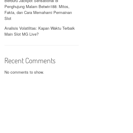
Berburu Jackpot Sensational di
Penghujung Malam Betwin188: Mitos,
Fakta, dan Cara Memahami Permainan
Slot
Analisis Volatilitas: Kapan Waktu Terbaik
Main Slot MG Live?
Recent Comments
No comments to show.