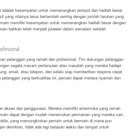
t88 adalah kesempatan untuk memenangkan jackpot dan hadiah besar.
sif yang nilainya terus bertambah seiring dengan jumlah taruhan yang
 pemain memiliki kesempatan untuk memenangkan hadiah besar dengan
main bahkan telah menjadi jutawan dalam semalam setelah
ofesional
anan pelanggan yang ramah dan profesional. Tim dukungan pelanggan
engan segala macam pertanyaan atau masalah yang mereka hadapi.
ung, email, atau telepon, dan selalu siap memberikan respons cepat
pelanggan yang berkualitas ini, pemain dapat merasa nyaman dan
han akses dan penggunaan. Mereka memiliki antarmuka yang ramah
emain dapat dengan mudah menemukan permainan yang mereka cari.
i mobile, yang memungkinkan pemain untuk bermain di mana pun
n demikian, tidak ada lagi batasan waktu dan tempat untuk