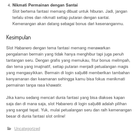
Nikmati Permainan dengan Santai
Slot bertema fantasi memang dibuat untuk hiburan. Jadi, jangan
terlalu stres dan nikmati setiap putaran dengan santai.
Kemenangan akan datang sebagai bonus dari kesenanganmu.
Kesimpulan
Slot Habanero dengan tema fantasi memang menawarkan
pengalaman bermain yang tidak hanya menghibur tapi juga penuh
tantangan seru. Dengan grafis yang memukau, fitur bonus melimpah,
dan tema yang imajinatif, setiap putaran menjadi petualangan magis
yang mengasyikkan. Bermain di login salju88 memberikan tambahan
kenyamanan dan keamanan sehingga kamu bisa fokus menikmati
permainan tanpa rasa khawatir.
Jika kamu sedang mencari dunia fantasi yang bisa diakses kapan
saja dan di mana saja, slot Habanero di login salju88 adalah pilihan
yang sangat tepat. Yuk, mulai petualangan seru dan raih kemenangan
besar di dunia fantasi slot online!
Uncategorized