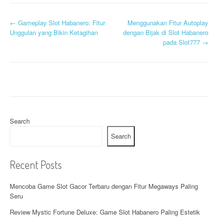
P
←
Gameplay Slot Habanero: Fitur
Menggunakan Fitur Autoplay
Unggulan yang Bikin Ketagihan
dengan Bijak di Slot Habanero
o
pada Slot777
→
s
t
n
a
Search
v
Search
i
g
Recent Posts
a
Mencoba Game Slot Gacor Terbaru dengan Fitur Megaways Paling
Seru
t
Review Mystic Fortune Deluxe: Game Slot Habanero Paling Estetik