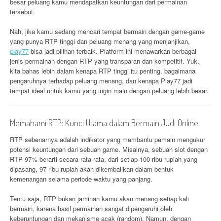
besar peluang kamu mendapatkan keuntungan dari permainan
tersebut.
Nah, jika kamu sedang mencari tempat bermain dengan game-game
yang punya RTP tinggi dan peluang menang yang menjanjikan,
play77
bisa jadi pilihan terbaik. Platform ini menawarkan berbagai
jenis permainan dengan RTP yang transparan dan kompetitif. Yuk,
kita bahas lebih dalam kenapa RTP tinggi itu penting, bagaimana
pengaruhnya terhadap peluang menang, dan kenapa Play77 jadi
tempat ideal untuk kamu yang ingin main dengan peluang lebih besar.
Memahami RTP: Kunci Utama dalam Bermain Judi Online
RTP sebenarnya adalah indikator yang membantu pemain mengukur
potensi keuntungan dari sebuah game. Misalnya, sebuah slot dengan
RTP 97% berarti secara rata-rata, dari setiap 100 ribu rupiah yang
dipasang, 97 ribu rupiah akan dikembalikan dalam bentuk
kemenangan selama periode waktu yang panjang.
Tentu saja, RTP bukan jaminan kamu akan menang setiap kali
bermain, karena hasil permainan sangat dipengaruhi oleh
keberuntungan dan mekanisme acak (random). Namun, dengan