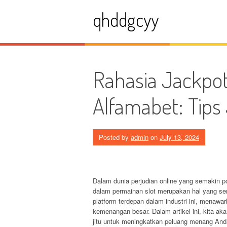
Skip
qhddgcyy
to
content
Rahasia Jackpot 
Alfamabet: Tips
Posted by
admin
on
July 13, 2024
Dalam dunia perjudian online yang semakin po
dalam permainan slot merupakan hal yang ser
platform terdepan dalam industri ini, menawa
kemenangan besar. Dalam artikel ini, kita aka
jitu untuk meningkatkan peluang menang And