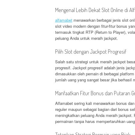
Mengenal Lebih Dekat Slot Online di A
alfamabet
menawarkan berbagai jenis slot onli
slot video modern dengan fitur-fitur bonus ya
termasuk tingkat RTP (Return to Player), vol
peluang Anda untuk meraih jackpot.
Pilih Slot dengan Jackpot Progresif
Salah satu strategi untuk meraih jackpot bes
progresif. Jackpot progresif adalah jenis jac
dimasukkan oleh pemain di berbagai platfo
jumlah uang yang sangat besar jika berhasil m
Manfaatkan Fitur Bonus dan Putaran Gr
Alfamabet sering kali menawarkan bonus dan 
reguler maupun sebagai bagian dari bonus sela
meningkatkan peluang Anda meraih jackpot. 
permainan tanpa harus mempertaruhkan uang 
Tetapkan Strategi Bermain yang Bijak