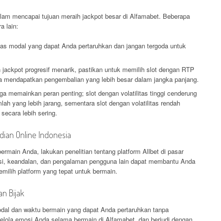
alam mencapai tujuan meraih jackpot besar di Alfamabet. Beberapa
a lain:
tas modal yang dapat Anda pertaruhkan dan jangan tergoda untuk
 jackpot progresif menarik, pastikan untuk memilih slot dengan RTP
a mendapatkan pengembalian yang lebih besar dalam jangka panjang.
 juga memainkan peran penting; slot dengan volatilitas tinggi cenderung
 yang lebih jarang, sementara slot dengan volatilitas rendah
ecara lebih sering.
udian Online Indonesia
main Anda, lakukan penelitian tentang platform Allbet di pasar
asi, keandalan, dan pengalaman pengguna lain dapat membantu Anda
ilih platform yang tepat untuk bermain.
n Bijak
modal dan waktu bermain yang dapat Anda pertaruhkan tanpa
elola emosi Anda selama bermain di Alfamabet, dan berjudi dengan