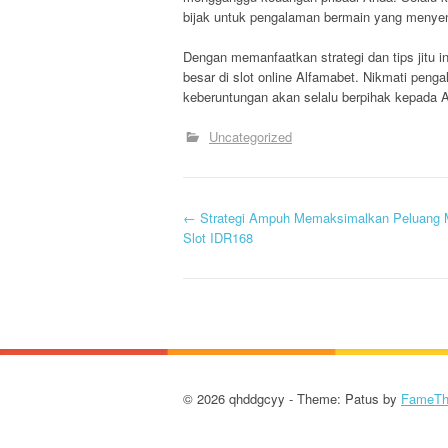
bijak untuk pengalaman bermain yang menye
Dengan memanfaatkan strategi dan tips jitu 
besar di slot online Alfamabet. Nikmati pe
keberuntungan akan selalu berpihak kepada A
Uncategorized
P
←
Strategi Ampuh Memaksimalkan Peluang 
Slot IDR168
o
s
t
n
© 2026 qhddgcyy - Theme: Patus by
FameT
a