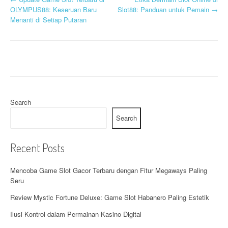
P
OLYMPUS88: Keseruan Baru
Slot88: Panduan untuk Pemain
→
o
Menanti di Setiap Putaran
s
t
n
a
Search
v
Search
i
g
Recent Posts
a
Mencoba Game Slot Gacor Terbaru dengan Fitur Megaways Paling
Seru
t
Review Mystic Fortune Deluxe: Game Slot Habanero Paling Estetik
i
Ilusi Kontrol dalam Permainan Kasino Digital
o