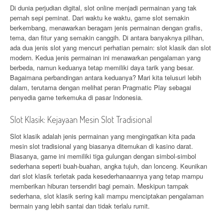
Di dunia perjudian digital, slot online menjadi permainan yang tak
pernah sepi peminat. Dari waktu ke waktu, game slot semakin
berkembang, menawarkan beragam jenis permainan dengan grafis,
tema, dan fitur yang semakin canggih. Di antara banyaknya pilihan,
ada dua jenis slot yang mencuri perhatian pemain: slot klasik dan slot
modern. Kedua jenis permainan ini menawarkan pengalaman yang
berbeda, namun keduanya tetap memiliki daya tarik yang besar.
Bagaimana perbandingan antara keduanya? Mari kita telusuri lebih
dalam, terutama dengan melihat peran Pragmatic Play sebagai
penyedia game terkemuka di pasar Indonesia.
Slot Klasik: Kejayaan Mesin Slot Tradisional
Slot klasik adalah jenis permainan yang mengingatkan kita pada
mesin slot tradisional yang biasanya ditemukan di kasino darat.
Biasanya, game ini memiliki tiga gulungan dengan simbol-simbol
sederhana seperti buah-buahan, angka tujuh, dan lonceng. Keunikan
dari slot klasik terletak pada kesederhanaannya yang tetap mampu
memberikan hiburan tersendiri bagi pemain. Meskipun tampak
sederhana, slot klasik sering kali mampu menciptakan pengalaman
bermain yang lebih santai dan tidak terlalu rumit.