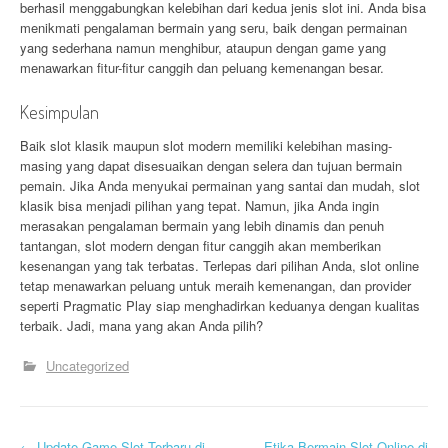
berhasil menggabungkan kelebihan dari kedua jenis slot ini. Anda bisa
menikmati pengalaman bermain yang seru, baik dengan permainan
yang sederhana namun menghibur, ataupun dengan game yang
menawarkan fitur-fitur canggih dan peluang kemenangan besar.
Kesimpulan
Baik slot klasik maupun slot modern memiliki kelebihan masing-
masing yang dapat disesuaikan dengan selera dan tujuan bermain
pemain. Jika Anda menyukai permainan yang santai dan mudah, slot
klasik bisa menjadi pilihan yang tepat. Namun, jika Anda ingin
merasakan pengalaman bermain yang lebih dinamis dan penuh
tantangan, slot modern dengan fitur canggih akan memberikan
kesenangan yang tak terbatas. Terlepas dari pilihan Anda, slot online
tetap menawarkan peluang untuk meraih kemenangan, dan provider
seperti Pragmatic Play siap menghadirkan keduanya dengan kualitas
terbaik. Jadi, mana yang akan Anda pilih?
Uncategorized
←
Update Game Slot Terbaru di
Etika Bermain Slot Online di