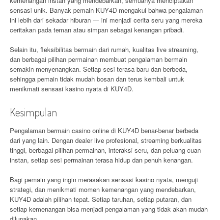
kemenangan instan yang mendebarkan, semuanya menciptakan
sensasi unik. Banyak pemain KUY4D mengakui bahwa pengalaman
ini lebih dari sekadar hiburan — ini menjadi cerita seru yang mereka
ceritakan pada teman atau simpan sebagai kenangan pribadi.
Selain itu, fleksibilitas bermain dari rumah, kualitas live streaming,
dan berbagai pilihan permainan membuat pengalaman bermain
semakin menyenangkan. Setiap sesi terasa baru dan berbeda,
sehingga pemain tidak mudah bosan dan terus kembali untuk
menikmati sensasi kasino nyata di KUY4D.
Kesimpulan
Pengalaman bermain casino online di KUY4D benar-benar berbeda
dari yang lain. Dengan dealer live profesional, streaming berkualitas
tinggi, berbagai pilihan permainan, interaksi seru, dan peluang cuan
instan, setiap sesi permainan terasa hidup dan penuh kenangan.
Bagi pemain yang ingin merasakan sensasi kasino nyata, menguji
strategi, dan menikmati momen kemenangan yang mendebarkan,
KUY4D adalah pilihan tepat. Setiap taruhan, setiap putaran, dan
setiap kemenangan bisa menjadi pengalaman yang tidak akan mudah
dilupakan.