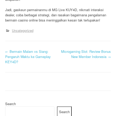
Jadi, gaskeun permainanmu di MG Live KUY4D, nikmati interaksi
dealer, coba berbagai strategi, dan rasakan bagaimana pengalaman
bermain casino online bisa meninggalkan kesan tak terlupakan!
Uncategorized
P
←
Bermain Malam vs Siang:
Microgaming Slot: Review Bonus
Pengaruh Waktu ke Gameplay
New Member Indonesia
→
o
KEY4D?
s
t
n
a
Search
v
Search