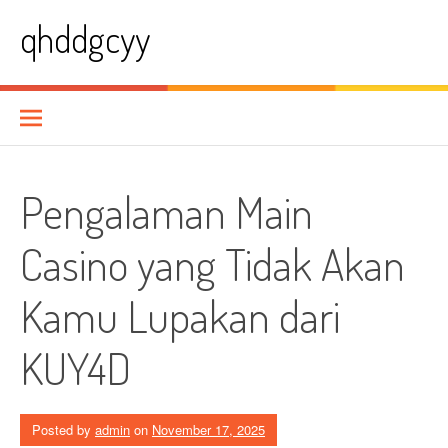
Skip
qhddgcyy
to
content
Pengalaman Main
Casino yang Tidak Akan
Kamu Lupakan dari
KUY4D
Posted by
admin
on
November 17, 2025