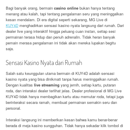
Bagi banyak orang, bermain
casino online
bukan hanya tentang
menang atau kalah, tapi tentang pengalaman seru yang meninggalkan
kesan mendalam. Di era digital seperti sekarang, MG Live di
KUY4D
menghadirkan sensasi kasino nyata langsung dari rumah. Dari
dealer live yang interaktif hingga peluang cuan instan, setiap sesi
permainan terasa hidup dan penuh adrenalin. Tidak heran banyak
pemain merasa pengalaman ini tidak akan mereka lupakan begitu
saja.
Sensasi Kasino Nyata dari Rumah
Salah satu keunggulan utama bermain di KUY4D adalah sensasi
kasino nyata yang bisa dinikmati tanpa harus meninggalkan rumah.
Dengan kualitas
live streaming
yang jernih, setiap kartu, putaran
roda, dan interaksi dealer terlihat jelas. Dealer profesional di MG Live
KUY4D tidak hanya membagikan kartu atau memutar roda, tetapi juga
berinteraksi secara ramah, membuat permainan semakin seru dan
personal.
Interaksi langsung ini memberikan kesan bahwa kamu benar-benar
berada di meja kasino sungguhan. Tidak hanya sekadar klik tombol di