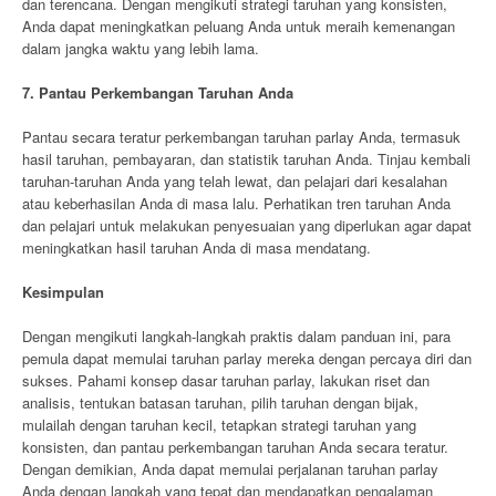
dan terencana. Dengan mengikuti strategi taruhan yang konsisten,
Anda dapat meningkatkan peluang Anda untuk meraih kemenangan
dalam jangka waktu yang lebih lama.
7. Pantau Perkembangan Taruhan Anda
Pantau secara teratur perkembangan taruhan parlay Anda, termasuk
hasil taruhan, pembayaran, dan statistik taruhan Anda. Tinjau kembali
taruhan-taruhan Anda yang telah lewat, dan pelajari dari kesalahan
atau keberhasilan Anda di masa lalu. Perhatikan tren taruhan Anda
dan pelajari untuk melakukan penyesuaian yang diperlukan agar dapat
meningkatkan hasil taruhan Anda di masa mendatang.
Kesimpulan
Dengan mengikuti langkah-langkah praktis dalam panduan ini, para
pemula dapat memulai taruhan parlay mereka dengan percaya diri dan
sukses. Pahami konsep dasar taruhan parlay, lakukan riset dan
analisis, tentukan batasan taruhan, pilih taruhan dengan bijak,
mulailah dengan taruhan kecil, tetapkan strategi taruhan yang
konsisten, dan pantau perkembangan taruhan Anda secara teratur.
Dengan demikian, Anda dapat memulai perjalanan taruhan parlay
Anda dengan langkah yang tepat dan mendapatkan pengalaman