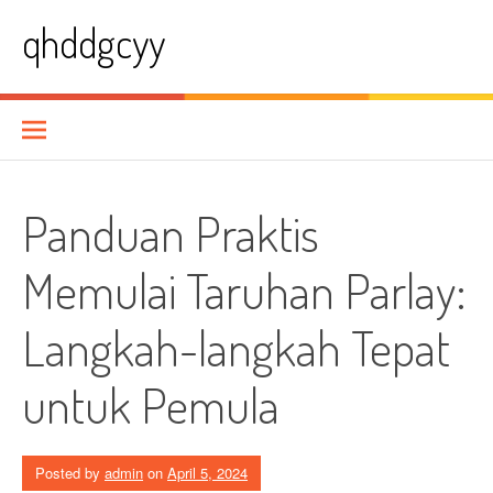
Skip
qhddgcyy
to
content
Panduan Praktis
Memulai Taruhan Parlay:
Langkah-langkah Tepat
untuk Pemula
Posted by
admin
on
April 5, 2024