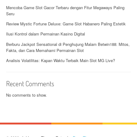
a
Mencoba Game Slot Gacor Terbaru dengan Fitur Megaways Paling
Seru
t
Review Mystic Fortune Deluxe: Game Slot Habanero Paling Estetik
i
Ilusi Kontrol dalam Permainan Kasino Digital
o
Berburu Jackpot Sensational di Penghujung Malam Betwin188: Mitos,
n
Fakta, dan Cara Memahami Permainan Slot
Analisis Volatilitas: Kapan Waktu Terbaik Main Slot MG Live?
Recent Comments
No comments to show.