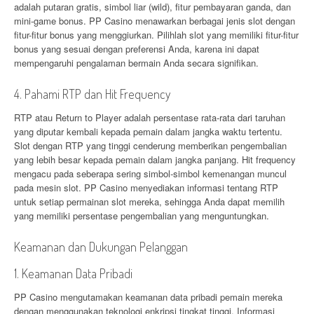
adalah putaran gratis, simbol liar (wild), fitur pembayaran ganda, dan
mini-game bonus. PP Casino menawarkan berbagai jenis slot dengan
fitur-fitur bonus yang menggiurkan. Pilihlah slot yang memiliki fitur-fitur
bonus yang sesuai dengan preferensi Anda, karena ini dapat
mempengaruhi pengalaman bermain Anda secara signifikan.
4. Pahami RTP dan Hit Frequency
RTP atau Return to Player adalah persentase rata-rata dari taruhan
yang diputar kembali kepada pemain dalam jangka waktu tertentu.
Slot dengan RTP yang tinggi cenderung memberikan pengembalian
yang lebih besar kepada pemain dalam jangka panjang. Hit frequency
mengacu pada seberapa sering simbol-simbol kemenangan muncul
pada mesin slot. PP Casino menyediakan informasi tentang RTP
untuk setiap permainan slot mereka, sehingga Anda dapat memilih
yang memiliki persentase pengembalian yang menguntungkan.
Keamanan dan Dukungan Pelanggan
1. Keamanan Data Pribadi
PP Casino mengutamakan keamanan data pribadi pemain mereka
dengan menggunakan teknologi enkripsi tingkat tinggi. Informasi