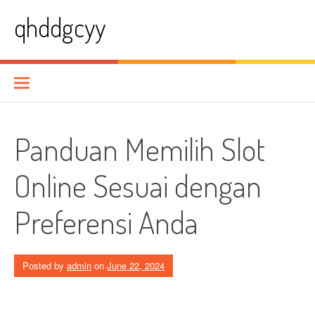
Skip
qhddgcyy
to
content
Panduan Memilih Slot
Online Sesuai dengan
Preferensi Anda
Posted by
admin
on
June 22, 2024