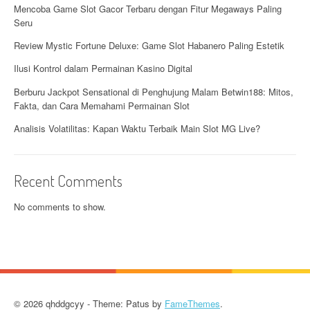
Mencoba Game Slot Gacor Terbaru dengan Fitur Megaways Paling
a
Seru
t
Review Mystic Fortune Deluxe: Game Slot Habanero Paling Estetik
i
Ilusi Kontrol dalam Permainan Kasino Digital
o
Berburu Jackpot Sensational di Penghujung Malam Betwin188: Mitos,
Fakta, dan Cara Memahami Permainan Slot
n
Analisis Volatilitas: Kapan Waktu Terbaik Main Slot MG Live?
Recent Comments
No comments to show.
© 2026 qhddgcyy - Theme: Patus by
FameThemes
.