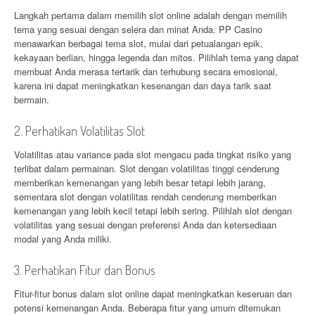
Langkah pertama dalam memilih slot online adalah dengan memilih
tema yang sesuai dengan selera dan minat Anda. PP Casino
menawarkan berbagai tema slot, mulai dari petualangan epik,
kekayaan berlian, hingga legenda dan mitos. Pilihlah tema yang dapat
membuat Anda merasa tertarik dan terhubung secara emosional,
karena ini dapat meningkatkan kesenangan dan daya tarik saat
bermain.
2. Perhatikan Volatilitas Slot
Volatilitas atau variance pada slot mengacu pada tingkat risiko yang
terlibat dalam permainan. Slot dengan volatilitas tinggi cenderung
memberikan kemenangan yang lebih besar tetapi lebih jarang,
sementara slot dengan volatilitas rendah cenderung memberikan
kemenangan yang lebih kecil tetapi lebih sering. Pilihlah slot dengan
volatilitas yang sesuai dengan preferensi Anda dan ketersediaan
modal yang Anda miliki.
3. Perhatikan Fitur dan Bonus
Fitur-fitur bonus dalam slot online dapat meningkatkan keseruan dan
potensi kemenangan Anda. Beberapa fitur yang umum ditemukan