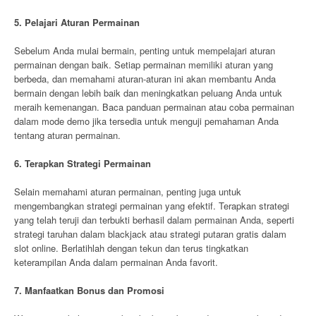
5. Pelajari Aturan Permainan
Sebelum Anda mulai bermain, penting untuk mempelajari aturan
permainan dengan baik. Setiap permainan memiliki aturan yang
berbeda, dan memahami aturan-aturan ini akan membantu Anda
bermain dengan lebih baik dan meningkatkan peluang Anda untuk
meraih kemenangan. Baca panduan permainan atau coba permainan
dalam mode demo jika tersedia untuk menguji pemahaman Anda
tentang aturan permainan.
6. Terapkan Strategi Permainan
Selain memahami aturan permainan, penting juga untuk
mengembangkan strategi permainan yang efektif. Terapkan strategi
yang telah teruji dan terbukti berhasil dalam permainan Anda, seperti
strategi taruhan dalam blackjack atau strategi putaran gratis dalam
slot online. Berlatihlah dengan tekun dan terus tingkatkan
keterampilan Anda dalam permainan Anda favorit.
7. Manfaatkan Bonus dan Promosi