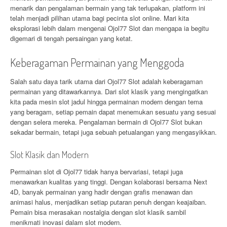
menarik dan pengalaman bermain yang tak terlupakan, platform ini
telah menjadi pilihan utama bagi pecinta slot online. Mari kita
eksplorasi lebih dalam mengenai Ojol77 Slot dan mengapa ia begitu
digemari di tengah persaingan yang ketat.
Keberagaman Permainan yang Menggoda
Salah satu daya tarik utama dari Ojol77 Slot adalah keberagaman
permainan yang ditawarkannya. Dari slot klasik yang mengingatkan
kita pada mesin slot jadul hingga permainan modern dengan tema
yang beragam, setiap pemain dapat menemukan sesuatu yang sesuai
dengan selera mereka. Pengalaman bermain di Ojol77 Slot bukan
sekadar bermain, tetapi juga sebuah petualangan yang mengasyikkan.
Slot Klasik dan Modern
Permainan slot di Ojol77 tidak hanya bervariasi, tetapi juga
menawarkan kualitas yang tinggi. Dengan kolaborasi bersama Next
4D, banyak permainan yang hadir dengan grafis menawan dan
animasi halus, menjadikan setiap putaran penuh dengan keajaiban.
Pemain bisa merasakan nostalgia dengan slot klasik sambil
menikmati inovasi dalam slot modern.