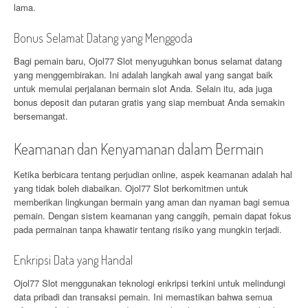
lama.
Bonus Selamat Datang yang Menggoda
Bagi pemain baru, Ojol77 Slot menyuguhkan bonus selamat datang
yang menggembirakan. Ini adalah langkah awal yang sangat baik
untuk memulai perjalanan bermain slot Anda. Selain itu, ada juga
bonus deposit dan putaran gratis yang siap membuat Anda semakin
bersemangat.
Keamanan dan Kenyamanan dalam Bermain
Ketika berbicara tentang perjudian online, aspek keamanan adalah hal
yang tidak boleh diabaikan. Ojol77 Slot berkomitmen untuk
memberikan lingkungan bermain yang aman dan nyaman bagi semua
pemain. Dengan sistem keamanan yang canggih, pemain dapat fokus
pada permainan tanpa khawatir tentang risiko yang mungkin terjadi.
Enkripsi Data yang Handal
Ojol77 Slot menggunakan teknologi enkripsi terkini untuk melindungi
data pribadi dan transaksi pemain. Ini memastikan bahwa semua