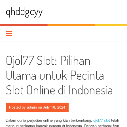
Skip
qhddgcyy
to
content
Ojol77 Slot: Pilihan
Utama untuk Pecinta
Slot Online di Indonesia
Posted by
admin
on
July 16, 2024
Dalam dunia perjudian online yang kian berkembang,
ojol77 slot
telah
mencuri perhatian banyak pemain di Indonesia. Dengan berbagai fitur