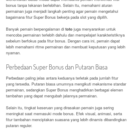
bonus tanpa tekanan berlebihan. Selain itu, memahami aturan
permainan juga menjadi langkah penting agar pemain mengetahui
bagaimana fitur Super Bonus bekerja pada slot yang dipilih.
Banyak pemain berpengalaman di
toto
juga menyarankan untuk
mencoba permainan terlebih dahulu dan mempelajari karakteristiknya
sebelum berfokus pada fitur bonus. Dengan cara ini, pemain dapat
lebih memahami ritme permainan dan membuat keputusan yang lebih
nyaman.
Perbedaan Super Bonus dan Putaran Biasa
Perbedaan paling jelas antara keduanya terletak pada jumlah fitur
yang tersedia. Putaran biasa umumnya mengikuti mekanisme standar
permainan, sedangkan Super Bonus menghadirkan berbagai elemen
tambahan yang dapat mengubah jalannya permainan.
Selain itu, tingkat keseruan yang dirasakan pemain juga sering
meningkat saat memasuki mode bonus. Efek visual, animasi, serta
fitur tambahan menciptakan suasana yang lebih dinamis dibandingkan
putaran reguler.