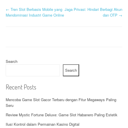
P
←
Tren Slot Berbasis Mobile yang
Jaga Privasi: Hindari Berbagi Akun
Mendominasi Industri Game Online
dan OTP
→
o
s
t
n
a
Search
Search
v
i
Recent Posts
g
Mencoba Game Slot Gacor Terbaru dengan Fitur Megaways Paling
a
Seru
t
Review Mystic Fortune Deluxe: Game Slot Habanero Paling Estetik
i
Ilusi Kontrol dalam Permainan Kasino Digital