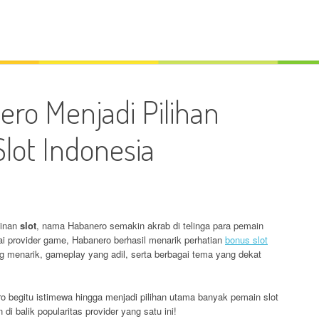
ro Menjadi Pilihan
lot Indonesia
ainan
slot
, nama Habanero semakin akrab di telinga para pemain
ai provider game, Habanero berhasil menarik perhatian
bonus slot
ng menarik, gameplay yang adil, serta berbagai tema yang dekat
 begitu istimewa hingga menjadi pilihan utama banyak pemain slot
di balik popularitas provider yang satu ini!