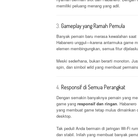
memiliki peluang menang yang adil.
3.
Gameplay yang Ramah Pemula
Banyak pemain baru merasa kewalahan saat me
Habanero unggul—karena antarmuka game m
elemen membingungkan, semua fitur dijelask
Meski sederhana, bukan berarti monoton. Just
spin, dan simbol wild yang membuat permai
4.
Responsif di Semua Perangkat
Dengan semakin banyaknya pemain yang menga
game yang
responsif dan ringan
. Habanero
yang membuat game tetap mulus dimainkan d
desktop.
Tak peduli Anda bermain di jaringan Wi-Fi ru
dan stabil. Inilah yang membuat banyak pema