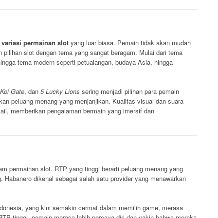
h
variasi permainan slot
yang luar biasa. Pemain tidak akan mudah
pilihan slot dengan tema yang sangat beragam. Mulai dari tema
hingga tema modern seperti petualangan, budaya Asia, hingga
Koi Gate
, dan
5 Lucky Lions
sering menjadi pilihan para pemain
an peluang menang yang menjanjikan. Kualitas visual dan suara
tail, memberikan pengalaman bermain yang imersif dan
lam permainan slot. RTP yang tinggi berarti peluang menang yang
g. Habanero dikenal sebagai salah satu provider yang menawarkan
Indonesia, yang kini semakin cermat dalam memilih game, merasa
TP tinggi, pemain merasa lebih percaya diri dan yakin bahwa mereka