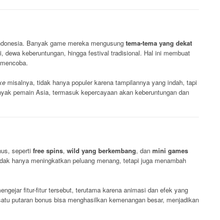
Indonesia. Banyak game mereka mengusung
tema-tema yang dekat
oi, dewa keberuntungan, hingga festival tradisional. Hal ini membuat
k mencoba.
xe
misalnya, tidak hanya populer karena tampilannya yang indah, tapi
anyak pemain Asia, termasuk kepercayaan akan keberuntungan dan
nus, seperti
free spins
,
wild yang berkembang
, dan
mini games
i tidak hanya meningkatkan peluang menang, tetapi juga menambah
ngejar fitur-fitur tersebut, terutama karena animasi dan efek yang
 satu putaran bonus bisa menghasilkan kemenangan besar, menjadikan