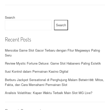
t
n
a
Search
Search
v
i
Recent Posts
g
Mencoba Game Slot Gacor Terbaru dengan Fitur Megaways Paling
a
Seru
t
Review Mystic Fortune Deluxe: Game Slot Habanero Paling Estetik
i
Ilusi Kontrol dalam Permainan Kasino Digital
o
Berburu Jackpot Sensational di Penghujung Malam Betwin188: Mitos,
Fakta, dan Cara Memahami Permainan Slot
n
Analisis Volatilitas: Kapan Waktu Terbaik Main Slot MG Live?