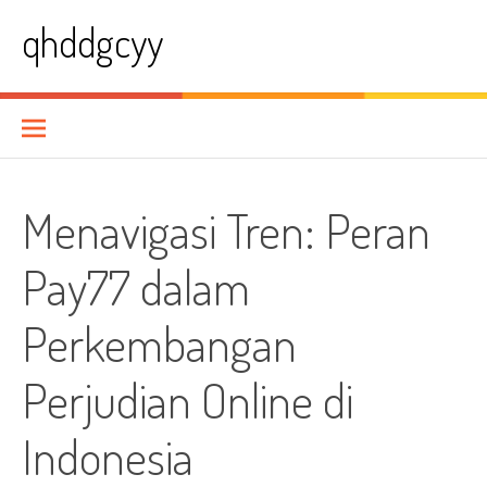
Skip
qhddgcyy
to
content
Menavigasi Tren: Peran
Pay77 dalam
Perkembangan
Perjudian Online di
Indonesia