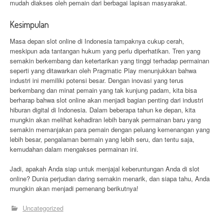
mudah diakses oleh pemain dari berbagai lapisan masyarakat.
Kesimpulan
Masa depan slot online di Indonesia tampaknya cukup cerah,
meskipun ada tantangan hukum yang perlu diperhatikan. Tren yang
semakin berkembang dan ketertarikan yang tinggi terhadap permainan
seperti yang ditawarkan oleh Pragmatic Play menunjukkan bahwa
industri ini memiliki potensi besar. Dengan inovasi yang terus
berkembang dan minat pemain yang tak kunjung padam, kita bisa
berharap bahwa slot online akan menjadi bagian penting dari industri
hiburan digital di Indonesia. Dalam beberapa tahun ke depan, kita
mungkin akan melihat kehadiran lebih banyak permainan baru yang
semakin memanjakan para pemain dengan peluang kemenangan yang
lebih besar, pengalaman bermain yang lebih seru, dan tentu saja,
kemudahan dalam mengakses permainan ini.
Jadi, apakah Anda siap untuk menjajal keberuntungan Anda di slot
online? Dunia perjudian daring semakin menarik, dan siapa tahu, Anda
mungkin akan menjadi pemenang berikutnya!
Uncategorized