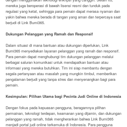
mereka juga beroperasi di bawah lisensi resmi dan tunduk pada
regulasi yang ketat, sehingga para pemain dapat merasa nyaman dan
yakin bahwa mereka berada di tangan yang aman dan terpercaya saat
berjudi di Link Bumi365.
Dukungan Pelanggan yang Ramah dan Responsif
Dalam situasi di mana bantuan atau dukungan diperlukan, Link
Bumi365 menyediakan layanan pelanggan yang ramah dan responsif.
Para pemain dapat menghubungi tim dukungan pelanggan melalui
berbagai saluran komunikasi untuk mendapatkan bantuan atau
informasi yang mereka butuhkan. Tim ini siap membantu dengan
segala pertanyaan atau masalah yang mungkin timbul, memberikan
pengalaman berjudi yang tanpa stres dan menyenangkan bagi para
pemain.
Kesimpulan: Pilihan Utama bagi Pecinta Judi Online di Indonesia
Dengan fokus pada kepuasan pengguna, beragamnya pilihan
permainan, teknologi terdepan, keamanan yang dijamin, dan dukungan
pelanggan yang ramah, tidak mengherankan bahwa Link Bumi365
menjadi portal judi online terkemuka di Indonesia. Para pengguna