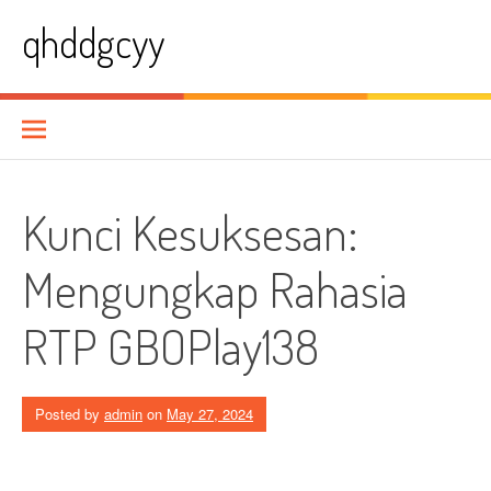
Skip
qhddgcyy
to
content
Kunci Kesuksesan:
Mengungkap Rahasia
RTP GBOPlay138
Posted by
admin
on
May 27, 2024