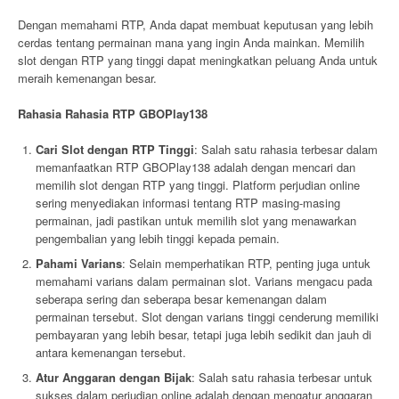
Dengan memahami RTP, Anda dapat membuat keputusan yang lebih
cerdas tentang permainan mana yang ingin Anda mainkan. Memilih
slot dengan RTP yang tinggi dapat meningkatkan peluang Anda untuk
meraih kemenangan besar.
Rahasia Rahasia RTP GBOPlay138
Cari Slot dengan RTP Tinggi
: Salah satu rahasia terbesar dalam
memanfaatkan RTP GBOPlay138 adalah dengan mencari dan
memilih slot dengan RTP yang tinggi. Platform perjudian online
sering menyediakan informasi tentang RTP masing-masing
permainan, jadi pastikan untuk memilih slot yang menawarkan
pengembalian yang lebih tinggi kepada pemain.
Pahami Varians
: Selain memperhatikan RTP, penting juga untuk
memahami varians dalam permainan slot. Varians mengacu pada
seberapa sering dan seberapa besar kemenangan dalam
permainan tersebut. Slot dengan varians tinggi cenderung memiliki
pembayaran yang lebih besar, tetapi juga lebih sedikit dan jauh di
antara kemenangan tersebut.
Atur Anggaran dengan Bijak
: Salah satu rahasia terbesar untuk
sukses dalam perjudian online adalah dengan mengatur anggaran