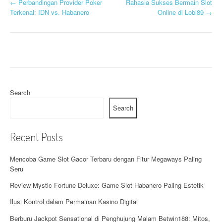
P
←
Perbandingan Provider Poker
Rahasia Sukses Bermain Slot
Terkenal: IDN vs. Habanero
Online di Lobi89
→
o
s
t
n
a
Search
Search
v
i
Recent Posts
g
Mencoba Game Slot Gacor Terbaru dengan Fitur Megaways Paling
a
Seru
t
Review Mystic Fortune Deluxe: Game Slot Habanero Paling Estetik
i
Ilusi Kontrol dalam Permainan Kasino Digital
o
Berburu Jackpot Sensational di Penghujung Malam Betwin188: Mitos,