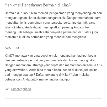
Menikmati Pengalaman Bermain di Kilat77
Bermain di Kilat77 bisa menjadi pengalaman yang menyenangkan dan
menguntungkan jika dilakukan dengan bijak. Dengan memahami cara
mendaftar, jenis permainan yang tersedia, serta tips dan trik yang
telah dibahas, Anda dapat meningkatkan peluang Anda untuk
menang. JiIi sebagai salah satu penyedia permainan di Kilat77 juga
menjamin kualitas permainan yang menarik dan menghibur.
Kesimpulan
Kilat77 menawarkan cara cepat untuk mendapatkan jackpot besar
dengan berbagai permainan yang menarik dan bonus menggiurkan.
Dengan memahami strategi yang tepat dan memanfaatkan semua fitur
yang ditawarkan, Anda bisa meraih kesuksesan di dunia judi online.
Jadi, tunggu apa lagi? Daftar sekarang di Kilat77 dan mulailah
petualangan Anda untuk memenangkan jackpot!
Uncategorized