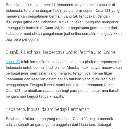
Perjudian online telah menjadi fenomena yang semakin populer di
Indonesia, terutama dengan hadirnya platform seperti Cuan123 yang
menawarkan pengalaman bermain yang tak terlupakan dengan
dukungan game dari Habanero. Artikel ini akan mengulas mengenai
keunggulan bermain di Cuan123, serta bagaimana game-game dari
Habanero menjadikan pengalaman judi online semakin mengasyikkan
bagi para pengguna.
Cuan123: Destinasi Terpercaya untuk Pecinta Judi Online
cuan123
telah lama dikenal sebagai salah satu platform terpercaya di
Indonesia untuk bermain judi online. Mereka tidak hanya menawarkan
berbagai jenis permainan yang menarik, tetapi juga memastikan
keamanan dan keadilan dalam setiap taruhan yang dilakukan oleh
penggunanya. Dengan lisensi resmi dan sistem keamanan terkini,
Cuan123 memberikan rasa aman bagi para pemain untuk menikmati
pengalaman berjudi tanpa khawatir.
Habanero: Inovasi dalam Setiap Permainan
Salah satu faktor utama yang membuat Cuan123 begitu menarik
adalah kehadiran game-game unggulan dari Habanero. Sebagai