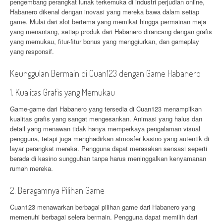
pengembang perangkat lunak terkemuka di industri perjudian online,
Habanero dikenal dengan inovasi yang mereka bawa dalam setiap
game. Mulai dari slot bertema yang memikat hingga permainan meja
yang menantang, setiap produk dari Habanero dirancang dengan grafis
yang memukau, fitur-fitur bonus yang menggiurkan, dan gameplay
yang responsif.
Keunggulan Bermain di Cuan123 dengan Game Habanero
1. Kualitas Grafis yang Memukau
Game-game dari Habanero yang tersedia di Cuan123 menampilkan
kualitas grafis yang sangat mengesankan. Animasi yang halus dan
detail yang menawan tidak hanya memperkaya pengalaman visual
pengguna, tetapi juga menghadirkan atmosfer kasino yang autentik di
layar perangkat mereka. Pengguna dapat merasakan sensasi seperti
berada di kasino sungguhan tanpa harus meninggalkan kenyamanan
rumah mereka.
2. Beragamnya Pilihan Game
Cuan123 menawarkan berbagai pilihan game dari Habanero yang
memenuhi berbagai selera bermain. Pengguna dapat memilih dari