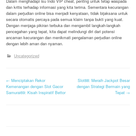
Dalam menghadapi isu Indo VIP cheat, penting untuk tetap waspada
dan kritis terhadap informasi yang kita terima. Sementara kecurangan
dalam perjudian online bisa menjadi kenyataan, tidak bijaksana untuk
secara otomatis percaya pada semua klaim tanpa bukti yang kuat.
Dengan menjaga pikiran terbuka dan mengambil langkah-langkah
pencegahan yang tepat, kita dapat melindungi diri dari potensi
ancaman kecurangan dan menikmati pengalaman perjudian online
dengan lebih aman dan nyaman.
Uncategorized
P
←
Menciptakan Rekor
Slot88: Meraih Jackpot Besar
Kemenangan dengan Slot Gacor
dengan Strategi Bermain yang
o
Samurai69: Kisah Inspiratif Bettor
Tepat
→
s
t
n