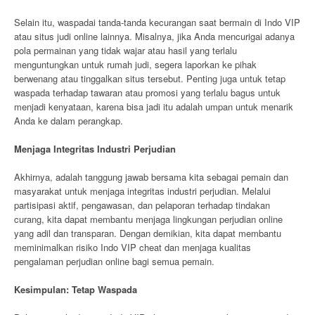
Selain itu, waspadai tanda-tanda kecurangan saat bermain di Indo VIP
atau situs judi online lainnya. Misalnya, jika Anda mencurigai adanya
pola permainan yang tidak wajar atau hasil yang terlalu
menguntungkan untuk rumah judi, segera laporkan ke pihak
berwenang atau tinggalkan situs tersebut. Penting juga untuk tetap
waspada terhadap tawaran atau promosi yang terlalu bagus untuk
menjadi kenyataan, karena bisa jadi itu adalah umpan untuk menarik
Anda ke dalam perangkap.
Menjaga Integritas Industri Perjudian
Akhirnya, adalah tanggung jawab bersama kita sebagai pemain dan
masyarakat untuk menjaga integritas industri perjudian. Melalui
partisipasi aktif, pengawasan, dan pelaporan terhadap tindakan
curang, kita dapat membantu menjaga lingkungan perjudian online
yang adil dan transparan. Dengan demikian, kita dapat membantu
meminimalkan risiko Indo VIP cheat dan menjaga kualitas
pengalaman perjudian online bagi semua pemain.
Kesimpulan: Tetap Waspada