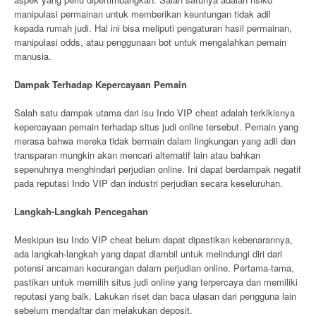
manipulasi permainan untuk memberikan keuntungan tidak adil
kepada rumah judi. Hal ini bisa meliputi pengaturan hasil permainan,
manipulasi odds, atau penggunaan bot untuk mengalahkan pemain
manusia.
Dampak Terhadap Kepercayaan Pemain
Salah satu dampak utama dari isu Indo VIP cheat adalah terkikisnya
kepercayaan pemain terhadap situs judi online tersebut. Pemain yang
merasa bahwa mereka tidak bermain dalam lingkungan yang adil dan
transparan mungkin akan mencari alternatif lain atau bahkan
sepenuhnya menghindari perjudian online. Ini dapat berdampak negatif
pada reputasi Indo VIP dan industri perjudian secara keseluruhan.
Langkah-Langkah Pencegahan
Meskipun isu Indo VIP cheat belum dapat dipastikan kebenarannya,
ada langkah-langkah yang dapat diambil untuk melindungi diri dari
potensi ancaman kecurangan dalam perjudian online. Pertama-tama,
pastikan untuk memilih situs judi online yang terpercaya dan memiliki
reputasi yang baik. Lakukan riset dan baca ulasan dari pengguna lain
sebelum mendaftar dan melakukan deposit.