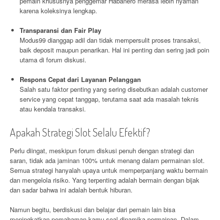
pemain khususnya penggemar Habanero merasa lebih nyaman
karena koleksinya lengkap.
Transparansi dan Fair Play
Modus99 dianggap adil dan tidak mempersulit proses transaksi,
baik deposit maupun penarikan. Hal ini penting dan sering jadi poin
utama di forum diskusi.
Respons Cepat dari Layanan Pelanggan
Salah satu faktor penting yang sering disebutkan adalah customer
service yang cepat tanggap, terutama saat ada masalah teknis
atau kendala transaksi.
Apakah Strategi Slot Selalu Efektif?
Perlu diingat, meskipun forum diskusi penuh dengan strategi dan
saran, tidak ada jaminan 100% untuk menang dalam permainan slot.
Semua strategi hanyalah upaya untuk memperpanjang waktu bermain
dan mengelola risiko. Yang terpenting adalah bermain dengan bijak
dan sadar bahwa ini adalah bentuk hiburan.
Namun begitu, berdiskusi dan belajar dari pemain lain bisa
meningkatkan pemahaman kamu soal dinamika permainan. Dalam