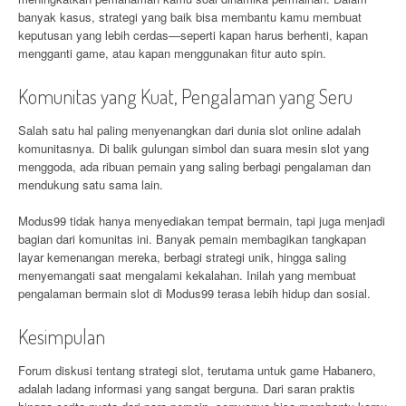
banyak kasus, strategi yang baik bisa membantu kamu membuat
keputusan yang lebih cerdas—seperti kapan harus berhenti, kapan
mengganti game, atau kapan menggunakan fitur auto spin.
Komunitas yang Kuat, Pengalaman yang Seru
Salah satu hal paling menyenangkan dari dunia slot online adalah
komunitasnya. Di balik gulungan simbol dan suara mesin slot yang
menggoda, ada ribuan pemain yang saling berbagi pengalaman dan
mendukung satu sama lain.
Modus99 tidak hanya menyediakan tempat bermain, tapi juga menjadi
bagian dari komunitas ini. Banyak pemain membagikan tangkapan
layar kemenangan mereka, berbagi strategi unik, hingga saling
menyemangati saat mengalami kekalahan. Inilah yang membuat
pengalaman bermain slot di Modus99 terasa lebih hidup dan sosial.
Kesimpulan
Forum diskusi tentang strategi slot, terutama untuk game Habanero,
adalah ladang informasi yang sangat berguna. Dari saran praktis