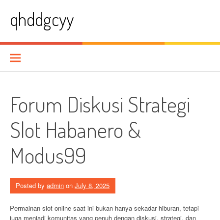
Skip
qhddgcyy
to
content
Forum Diskusi Strategi
Slot Habanero &
Modus99
Posted by
admin
on
July 8, 2025
Permainan slot online saat ini bukan hanya sekadar hiburan, tetapi
juga menjadi komunitas yang penuh dengan diskusi, strategi, dan