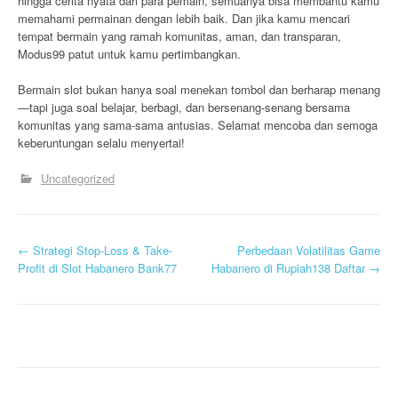
hingga cerita nyata dari para pemain, semuanya bisa membantu kamu
memahami permainan dengan lebih baik. Dan jika kamu mencari
tempat bermain yang ramah komunitas, aman, dan transparan,
Modus99 patut untuk kamu pertimbangkan.
Bermain slot bukan hanya soal menekan tombol dan berharap menang
—tapi juga soal belajar, berbagi, dan bersenang-senang bersama
komunitas yang sama-sama antusias. Selamat mencoba dan semoga
keberuntungan selalu menyertai!
Uncategorized
P
←
Strategi Stop-Loss & Take-
Perbedaan Volatilitas Game
Profit di Slot Habanero Bank77
Habanero di Rupiah138 Daftar
→
o
s
t
n