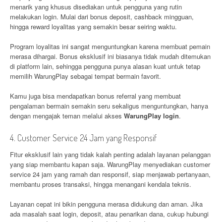
menarik yang khusus disediakan untuk pengguna yang rutin
melakukan login. Mulai dari bonus deposit, cashback mingguan,
hingga reward loyalitas yang semakin besar seiring waktu.
Program loyalitas ini sangat menguntungkan karena membuat pemain
merasa dihargai. Bonus eksklusif ini biasanya tidak mudah ditemukan
di platform lain, sehingga pengguna punya alasan kuat untuk tetap
memilih WarungPlay sebagai tempat bermain favorit.
Kamu juga bisa mendapatkan bonus referral yang membuat
pengalaman bermain semakin seru sekaligus menguntungkan, hanya
dengan mengajak teman melalui akses
WarungPlay login
.
4. Customer Service 24 Jam yang Responsif
Fitur eksklusif lain yang tidak kalah penting adalah layanan pelanggan
yang siap membantu kapan saja. WarungPlay menyediakan customer
service 24 jam yang ramah dan responsif, siap menjawab pertanyaan,
membantu proses transaksi, hingga menangani kendala teknis.
Layanan cepat ini bikin pengguna merasa didukung dan aman. Jika
ada masalah saat login, deposit, atau penarikan dana, cukup hubungi