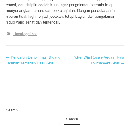
emosi, dan disiplin adalah kunci agar pengalaman bermain tetap
menyenangkan, aman, dan berkelanjutan. Dengan pendekatan ini,
hiburan tidak lagi menjadi jebakan, tetapi bagian dari pengalaman
hidup yang sehat dan terkendali.
Uncategorized
P
←
Pengaruh Denominasi Bidang
Poker Win Royale Vegas: Raja
Taruhan Terhadap Hasil Slot
Tournament Slot!
→
o
s
t
n
a
Search
Search
v