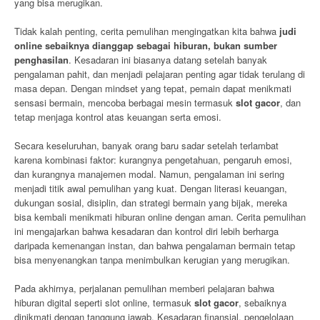
yang bisa merugikan.
Tidak kalah penting, cerita pemulihan mengingatkan kita bahwa
judi
online sebaiknya dianggap sebagai hiburan, bukan sumber
penghasilan
. Kesadaran ini biasanya datang setelah banyak
pengalaman pahit, dan menjadi pelajaran penting agar tidak terulang di
masa depan. Dengan mindset yang tepat, pemain dapat menikmati
sensasi bermain, mencoba berbagai mesin termasuk
slot gacor
, dan
tetap menjaga kontrol atas keuangan serta emosi.
Secara keseluruhan, banyak orang baru sadar setelah terlambat
karena kombinasi faktor: kurangnya pengetahuan, pengaruh emosi,
dan kurangnya manajemen modal. Namun, pengalaman ini sering
menjadi titik awal pemulihan yang kuat. Dengan literasi keuangan,
dukungan sosial, disiplin, dan strategi bermain yang bijak, mereka
bisa kembali menikmati hiburan online dengan aman. Cerita pemulihan
ini mengajarkan bahwa kesadaran dan kontrol diri lebih berharga
daripada kemenangan instan, dan bahwa pengalaman bermain tetap
bisa menyenangkan tanpa menimbulkan kerugian yang merugikan.
Pada akhirnya, perjalanan pemulihan memberi pelajaran bahwa
hiburan digital seperti slot online, termasuk
slot gacor
, sebaiknya
dinikmati dengan tanggung jawab. Kesadaran finansial, pengelolaan