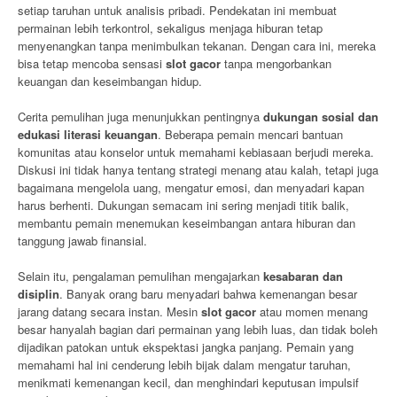
setiap taruhan untuk analisis pribadi. Pendekatan ini membuat
permainan lebih terkontrol, sekaligus menjaga hiburan tetap
menyenangkan tanpa menimbulkan tekanan. Dengan cara ini, mereka
bisa tetap mencoba sensasi
slot gacor
tanpa mengorbankan
keuangan dan keseimbangan hidup.
Cerita pemulihan juga menunjukkan pentingnya
dukungan sosial dan
edukasi literasi keuangan
. Beberapa pemain mencari bantuan
komunitas atau konselor untuk memahami kebiasaan berjudi mereka.
Diskusi ini tidak hanya tentang strategi menang atau kalah, tetapi juga
bagaimana mengelola uang, mengatur emosi, dan menyadari kapan
harus berhenti. Dukungan semacam ini sering menjadi titik balik,
membantu pemain menemukan keseimbangan antara hiburan dan
tanggung jawab finansial.
Selain itu, pengalaman pemulihan mengajarkan
kesabaran dan
disiplin
. Banyak orang baru menyadari bahwa kemenangan besar
jarang datang secara instan. Mesin
slot gacor
atau momen menang
besar hanyalah bagian dari permainan yang lebih luas, dan tidak boleh
dijadikan patokan untuk ekspektasi jangka panjang. Pemain yang
memahami hal ini cenderung lebih bijak dalam mengatur taruhan,
menikmati kemenangan kecil, dan menghindari keputusan impulsif