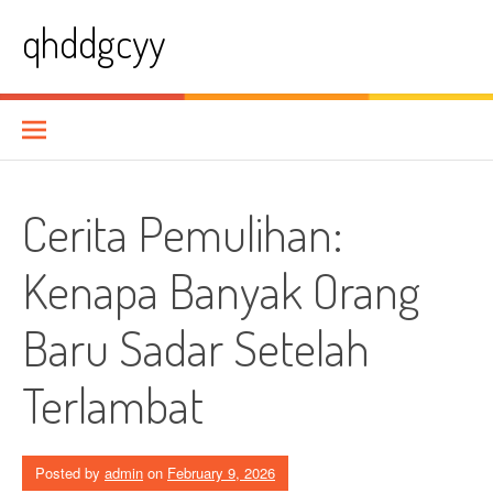
Skip
qhddgcyy
to
content
Cerita Pemulihan:
Kenapa Banyak Orang
Baru Sadar Setelah
Terlambat
Posted by
admin
on
February 9, 2026