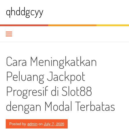
Skip
qhddgcyy
to
content
Cara Meningkatkan
Peluang Jackpot
Progresif di Slot88
dengan Modal Terbatas
Posted by
admin
on
July 7, 2026