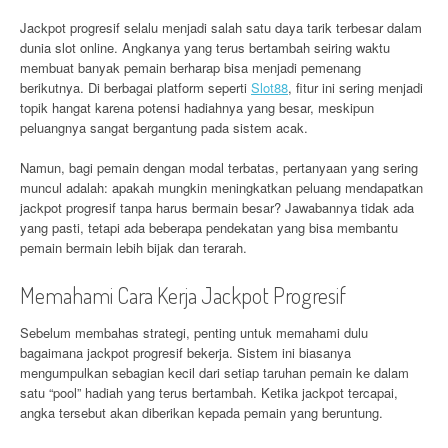
Jackpot progresif selalu menjadi salah satu daya tarik terbesar dalam
dunia slot online. Angkanya yang terus bertambah seiring waktu
membuat banyak pemain berharap bisa menjadi pemenang
berikutnya. Di berbagai platform seperti
Slot88
, fitur ini sering menjadi
topik hangat karena potensi hadiahnya yang besar, meskipun
peluangnya sangat bergantung pada sistem acak.
Namun, bagi pemain dengan modal terbatas, pertanyaan yang sering
muncul adalah: apakah mungkin meningkatkan peluang mendapatkan
jackpot progresif tanpa harus bermain besar? Jawabannya tidak ada
yang pasti, tetapi ada beberapa pendekatan yang bisa membantu
pemain bermain lebih bijak dan terarah.
Memahami Cara Kerja Jackpot Progresif
Sebelum membahas strategi, penting untuk memahami dulu
bagaimana jackpot progresif bekerja. Sistem ini biasanya
mengumpulkan sebagian kecil dari setiap taruhan pemain ke dalam
satu “pool” hadiah yang terus bertambah. Ketika jackpot tercapai,
angka tersebut akan diberikan kepada pemain yang beruntung.