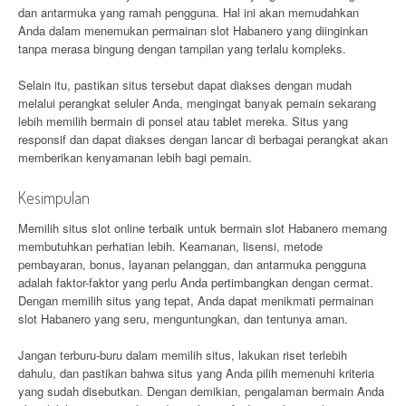
dan antarmuka yang ramah pengguna. Hal ini akan memudahkan
Anda dalam menemukan permainan slot Habanero yang diinginkan
tanpa merasa bingung dengan tampilan yang terlalu kompleks.
Selain itu, pastikan situs tersebut dapat diakses dengan mudah
melalui perangkat seluler Anda, mengingat banyak pemain sekarang
lebih memilih bermain di ponsel atau tablet mereka. Situs yang
responsif dan dapat diakses dengan lancar di berbagai perangkat akan
memberikan kenyamanan lebih bagi pemain.
Kesimpulan
Memilih situs slot online terbaik untuk bermain slot Habanero memang
membutuhkan perhatian lebih. Keamanan, lisensi, metode
pembayaran, bonus, layanan pelanggan, dan antarmuka pengguna
adalah faktor-faktor yang perlu Anda pertimbangkan dengan cermat.
Dengan memilih situs yang tepat, Anda dapat menikmati permainan
slot Habanero yang seru, menguntungkan, dan tentunya aman.
Jangan terburu-buru dalam memilih situs, lakukan riset terlebih
dahulu, dan pastikan bahwa situs yang Anda pilih memenuhi kriteria
yang sudah disebutkan. Dengan demikian, pengalaman bermain Anda