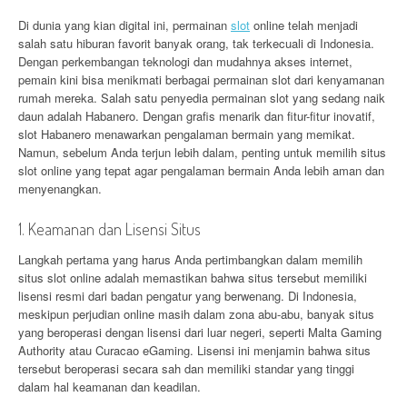
Di dunia yang kian digital ini, permainan
slot
online telah menjadi
salah satu hiburan favorit banyak orang, tak terkecuali di Indonesia.
Dengan perkembangan teknologi dan mudahnya akses internet,
pemain kini bisa menikmati berbagai permainan slot dari kenyamanan
rumah mereka. Salah satu penyedia permainan slot yang sedang naik
daun adalah Habanero. Dengan grafis menarik dan fitur-fitur inovatif,
slot Habanero menawarkan pengalaman bermain yang memikat.
Namun, sebelum Anda terjun lebih dalam, penting untuk memilih situs
slot online yang tepat agar pengalaman bermain Anda lebih aman dan
menyenangkan.
1. Keamanan dan Lisensi Situs
Langkah pertama yang harus Anda pertimbangkan dalam memilih
situs slot online adalah memastikan bahwa situs tersebut memiliki
lisensi resmi dari badan pengatur yang berwenang. Di Indonesia,
meskipun perjudian online masih dalam zona abu-abu, banyak situs
yang beroperasi dengan lisensi dari luar negeri, seperti Malta Gaming
Authority atau Curacao eGaming. Lisensi ini menjamin bahwa situs
tersebut beroperasi secara sah dan memiliki standar yang tinggi
dalam hal keamanan dan keadilan.