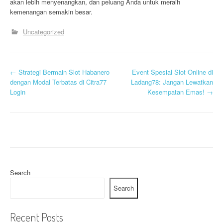
akan lebih menyenangkan, dan peluang Anda untuk meraih
kemenangan semakin besar.
Uncategorized
P
←
Strategi Bermain Slot Habanero
Event Spesial Slot Online di
dengan Modal Terbatas di Citra77
Ladang78: Jangan Lewatkan
o
Login
Kesempatan Emas!
→
s
t
n
a
Search
v
Search
i
g
Recent Posts