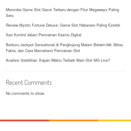
a
Mencoba Game Slot Gacor Terbaru dengan Fitur Megaways Paling
Seru
t
Review Mystic Fortune Deluxe: Game Slot Habanero Paling Estetik
i
Ilusi Kontrol dalam Permainan Kasino Digital
o
Berburu Jackpot Sensational di Penghujung Malam Betwin188: Mitos,
n
Fakta, dan Cara Memahami Permainan Slot
Analisis Volatilitas: Kapan Waktu Terbaik Main Slot MG Live?
Recent Comments
No comments to show.