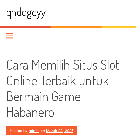
Skip
qhddgcyy
to
content
Cara Memilih Situs Slot
Online Terbaik untuk
Bermain Game
Habanero
Posted by
admin
on
March 23, 2025