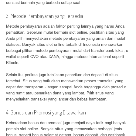
sensasi bermain yang berbeda setiap saat.
3. Metode Pembayaran yang Tersedia
Metode pembayaran adalah faktor penting lainnya yang harus Anda
perhatikan. Sebelum mulai bermain slot online, pastikan situs yang
Anda pilih menyediakan metode pembayaran yang aman dan mudah
diakses. Banyak situs slot online terbaik di Indonesia menawarkan
berbagai pilihan metode pembayaran, mulai dari transfer bank lokal, e-
wallet seperti OVO atau DANA, hingga metode internasional seperti
Bitcoin.
Selain itu, periksa juga kebijakan penarikan dan deposit di situs
tersebut. Situs yang baik akan menawarkan proses transaksi yang
cepat dan transparan. Jangan sampai Anda terganggu oleh prosedur
yang rumit atau penarikan dana yang lambat. Pilih situs yang
menyediakan transaksi yang lancar dan bebas hambatan.
4. Bonus dan Promosi yang Ditawarkan
Keberadaan bonus dan promosi juga menjadi daya tarik bagi banyak
pemain slot online. Banyak situs yang menawarkan berbagai jenis
bonus, seperti bonus selamat datang, bonus deposit, dan cashback.