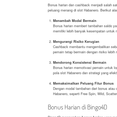
Bonus harian dan cashback menjadi salah sat
peluang menang di slot Habanero. Berikut al
Menambah Modal Bermain
Bonus harian memberi tambahan saldo yan
memiliki lebih banyak kesempatan untuk
Mengurangi Risiko Kerugian
Cashback membantu mengembalikan sebagi
pemain tetap bermain dengan risiko lebih 
Mendorong Konsistensi Bermain
Bonus harian memotivasi pemain untuk log
pola slot Habanero dan strategi yang efekti
Memaksimalkan Peluang Fitur Bonus
Dengan modal tambahan dari bonus atau ca
Habanero, seperti Free Spin, Wild, Scatter,
Bonus Harian di Bingo4D