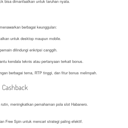
ack bisa dimanfaatkan untuk taruhan nyata.
menawarkan berbagai keunggulan:
imalkan untuk desktop maupun mobile.
pemain dilindungi enkripsi canggih.
ntu kendala teknis atau pertanyaan terkait bonus.
engan berbagai tema, RTP tinggi, dan fitur bonus melimpah.
n Cashback
 rutin, meningkatkan pemahaman pola slot Habanero.
n Free Spin untuk mencari strategi paling efektif.