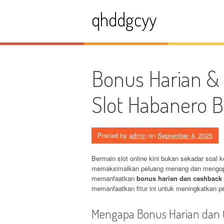
Skip
qhddgcyy
to
content
Bonus Harian & 
Slot Habanero 
Posted by
admin
on
September 4, 2025
Bermain slot online kini bukan sekadar soal 
memaksimalkan peluang menang dan mengop
memanfaatkan
bonus harian dan cashback
memanfaatkan fitur ini untuk meningkatkan 
Mengapa Bonus Harian dan 