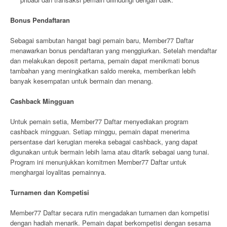
Bonus Pendaftaran
Sebagai sambutan hangat bagi pemain baru, Member77 Daftar
menawarkan bonus pendaftaran yang menggiurkan. Setelah mendaftar
dan melakukan deposit pertama, pemain dapat menikmati bonus
tambahan yang meningkatkan saldo mereka, memberikan lebih
banyak kesempatan untuk bermain dan menang.
Cashback Mingguan
Untuk pemain setia, Member77 Daftar menyediakan program
cashback mingguan. Setiap minggu, pemain dapat menerima
persentase dari kerugian mereka sebagai cashback, yang dapat
digunakan untuk bermain lebih lama atau ditarik sebagai uang tunai.
Program ini menunjukkan komitmen Member77 Daftar untuk
menghargai loyalitas pemainnya.
Turnamen dan Kompetisi
Member77 Daftar secara rutin mengadakan turnamen dan kompetisi
dengan hadiah menarik. Pemain dapat berkompetisi dengan sesama