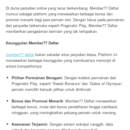
Di dunia perjudian online yang terus berkembang, Member77 Daftar
muncul sebagai platform yang menawarkan berbagai bonus dan
promosi menarik bagi para pemain slot. Dengan fokus pada permainan
dari penyedia terkemuka seperti Pragmatic Play, Member77 Daftar
memberikan pengalaman bermain yang tak terlupakan.
Keunggulan Member77 Daftar
member77 daftar
bukan sekadar situs perjudian biasa. Platform ini
menawarkan berbagai keunggulan yang membuatnya menonjol di
antara kompetitornya:
Pilihan Permainan Beragam
: Dengan koleksi permainan dari
Pragmatic Play, seperti “Sweet Bonanza” dan “Gates of Olympus”,
pemain memiliki banyak pilihan untuk dinikmati.
Bonus dan Promosi Menarik
: Member77 Daftar menawarkan
berbagai bonus, mulai dari bonus pendaftaran hingga cashback
mingguan, yang meningkatkan peluang pemain untuk menang.
Keamanan Terjamin
: Dengan sistem enkripsi canggih, data
pribadi dan transaksi pemain dilindungi dengan baik.