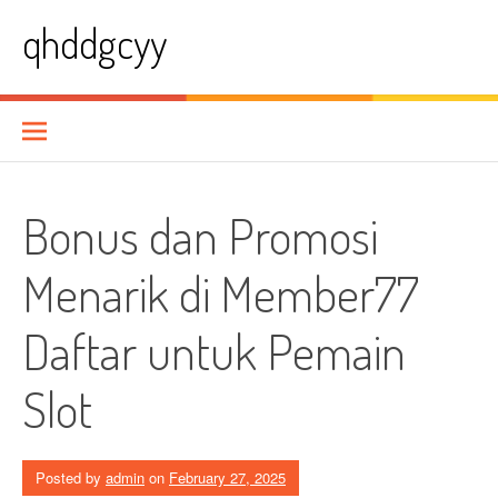
Skip
qhddgcyy
to
content
Bonus dan Promosi
Menarik di Member77
Daftar untuk Pemain
Slot
Posted by
admin
on
February 27, 2025